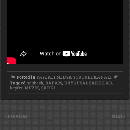
Posted in
YAYLALI MEDYA YOUTUBE KANALI
Tagged
arabesk
,
BABAM
,
DUYGUSAL ŞARKILAR
,
keşfet
,
MÜZİK
,
ŞARKI
Previous
Next