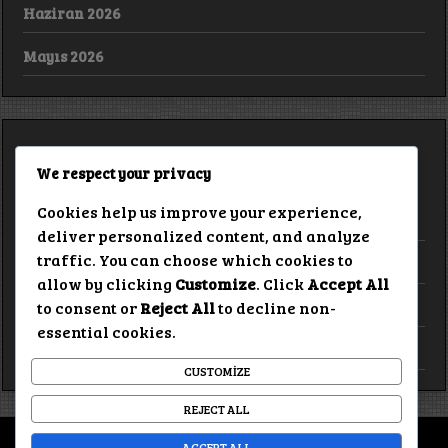
Haziran 2026
Mayıs 2026
KATAGORİ
We respect your privacy
Cookies help us improve your experience,
HABERLER
deliver personalized content, and analyze
traffic. You can choose which cookies to
MÜZİK KLİPLERİ
allow by clicking
Customize
. Click
Accept All
VİDEOLAR
to consent or
Reject All
to decline non-
essential cookies.
YAYLALI MEDYA YOUTUBE KANALI
CUSTOMIZE
REJECT ALL
YAYLALI MEDYA TARAFINDAN DÜZENLENMİŞTİR
ACCEPT ALL