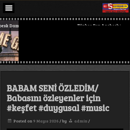
Skip
to
content
 Damar #keşfet #tranding #trap #deephouse #PsychedelicRoc
Türkçe Pop Arabesk 2026 Yep
BABAM SENİ ÖZLEDİM/
Babasını özleyenler için
#keşfet #duygusal #music
Posted on
9 Mayıs 2026
/
by
admin
/