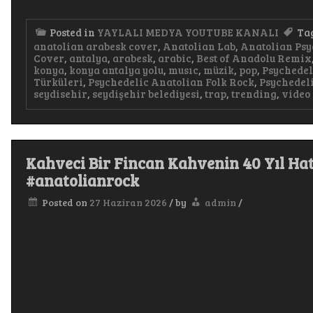
Posted in
YAYLALI MEDYA YOUTUBE KANALI
Ta
anatolian arabesk cover
,
Anatolian Lab
,
Anatolian Psy
Cover
,
antalya
,
arabesk
,
arabic
,
Best of Anadolu Remix
konya
,
konya antalya yolu
,
musıc
,
müzik
,
pop
,
Psychedel
Türküleri
,
Psychedelic Anatolian Folk Rock
,
Psychedeli
seydisehir
,
seydişehir belediyesi
,
trap
,
trending
,
video
Kahveci Bir Fincan Kahvenin 40 Yıl Hat
#anatolianrock
Posted on
27 Haziran 2026
/
by
admin
/