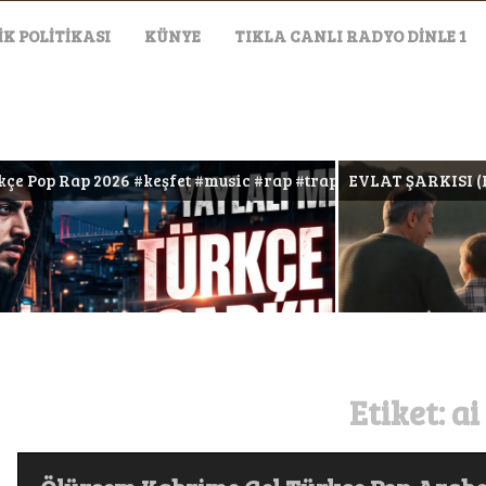
IK POLITIKASI
KÜNYE
TIKLA CANLI RADYO DİNLE 1
fet #music #rap #trap #müzik
EVLAT ŞARKISI (HER ZAMAN BAŞKADIR)
Etiket:
ai