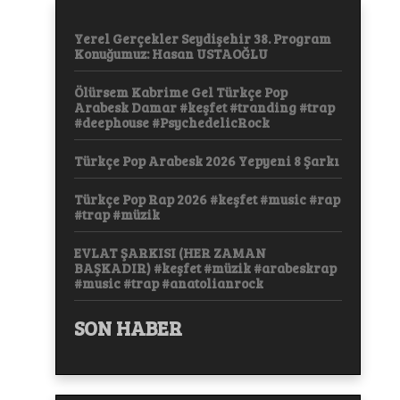
Yerel Gerçekler Seydişehir 38. Program
Konuğumuz: Hasan USTAOĞLU
Ölürsem Kabrime Gel Türkçe Pop
Arabesk Damar #keşfet #tranding #trap
#deephouse #PsychedelicRock
Türkçe Pop Arabesk 2026 Yepyeni 8 Şarkı
Türkçe Pop Rap 2026 #keşfet #music #rap
#trap #müzik
EVLAT ŞARKISI (HER ZAMAN
BAŞKADIR) #keşfet #müzik #arabeskrap
#music #trap #anatolianrock
SON HABER