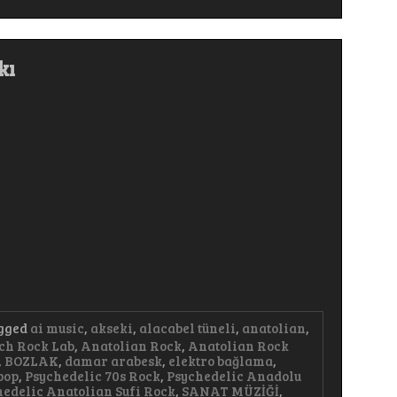
Kabrime
Gel
Türkçe
Pop
kı
Arabesk
Damar
#keşfet
#tranding
#trap
#deephouse
#PsychedelicRock
gged
ai music
,
akseki
,
alacabel tüneli
,
anatolian
,
ch Rock Lab
,
Anatolian Rock
,
Anatolian Rock
,
BOZLAK
,
damar arabesk
,
elektro bağlama
,
pop
,
Psychedelic 70s Rock
,
Psychedelic Anadolu
hedelic Anatolian Sufi Rock
,
SANAT MÜZİĞİ
,