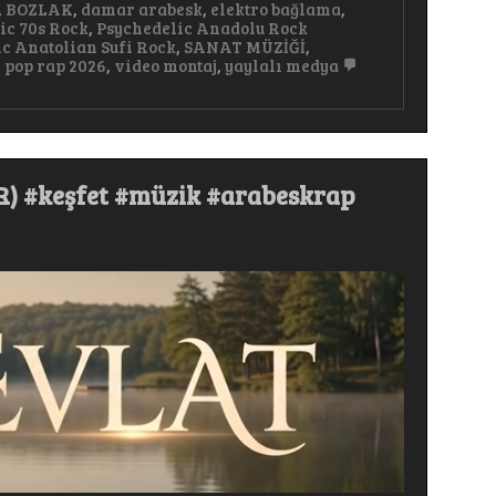
,
BOZLAK
,
damar arabesk
,
elektro bağlama
,
ic 70s Rock
,
Psychedelic Anadolu Rock
c Anatolian Sufi Rock
,
SANAT MÜZİĞİ
,
 pop rap 2026
,
video montaj
,
yaylalı medya
 #keşfet #müzik #arabeskrap