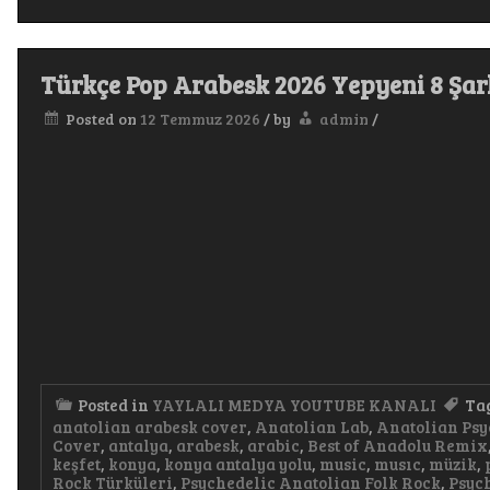
Türkçe Pop Arabesk 2026 Yepyeni 8 Şar
Posted on
12 Temmuz 2026
/
by
admin
/
Posted in
YAYLALI MEDYA YOUTUBE KANALI
Ta
anatolian arabesk cover
,
Anatolian Lab
,
Anatolian Psy
Cover
,
antalya
,
arabesk
,
arabic
,
Best of Anadolu Remix
keşfet
,
konya
,
konya antalya yolu
,
music
,
musıc
,
müzik
,
Rock Türküleri
,
Psychedelic Anatolian Folk Rock
,
Psyc