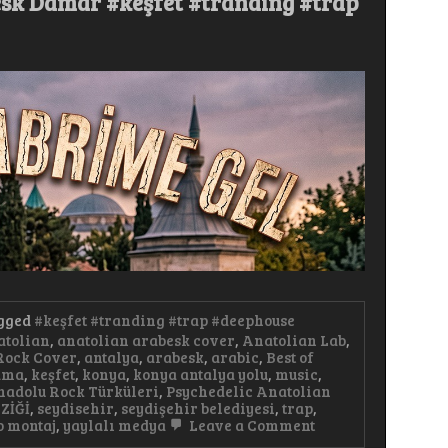
sk Damar #keşfet #tranding #trap
gged
#keşfet #tranding #trap #deephouse
atolian
,
anatolian arabesk cover
,
Anatolian Lab
,
Rock Cover
,
antalya
,
arabesk
,
arabic
,
Best of
lama
,
keşfet
,
konya
,
konya antalya yolu
,
music
,
nadolu Rock Türküleri
,
Psychedelic Anatolian
ZİĞİ
,
seydisehir
,
seydişehir belediyesi
,
trap
,
on
o montaj
,
yaylalı medya
Leave a Comment
Ölürsem