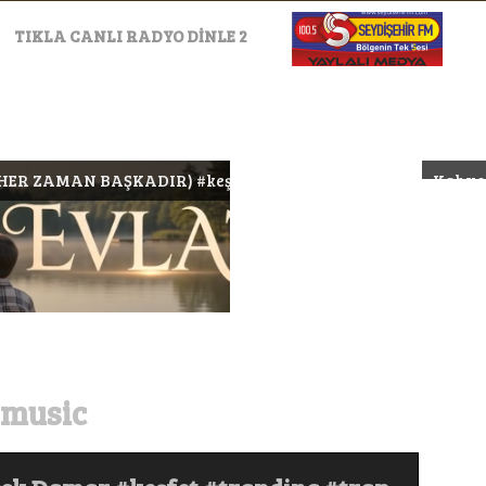
TIKLA CANLI RADYO DİNLE 2
 #keşfet #müzik #arabeskrap #music #trap #anatolianrock
Kahveci Bir Fincan Kahveni
 music