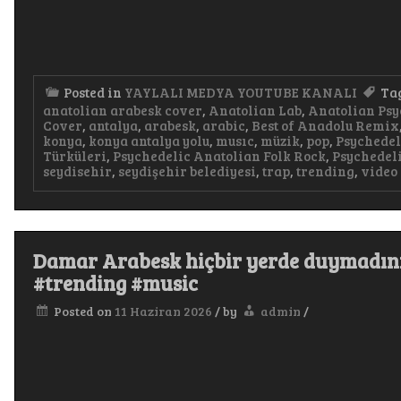
Posted in
YAYLALI MEDYA YOUTUBE KANALI
Ta
anatolian arabesk cover
,
Anatolian Lab
,
Anatolian Psy
Cover
,
antalya
,
arabesk
,
arabic
,
Best of Anadolu Remix
konya
,
konya antalya yolu
,
musıc
,
müzik
,
pop
,
Psychedel
Türküleri
,
Psychedelic Anatolian Folk Rock
,
Psychedeli
seydisehir
,
seydişehir belediyesi
,
trap
,
trending
,
video
Damar Arabesk hiçbir yerde duymadını
#trending #music
Posted on
11 Haziran 2026
/
by
admin
/