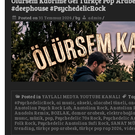
Ölürsem Kabrime Gel Türkçe Pop Arabe
#deephouse #PsychedelicRock
Posted on
31 Temmuz 2026
/
by
admin
/
Posted in
YAYLALI MEDYA YOUTUBE KANALI
Ta
#PsychedelicRock
,
ai music
,
akseki
,
alacabel tüneli
,
an
Anatolian Psych Rock Lab
,
Anatolian Rock
,
Anatolian 
Anadolu Remix
,
BOZLAK
,
damar arabesk
,
elektro bağ
musıc
,
müzik
,
pop
,
Psychedelic 70s Rock
,
Psychedelic A
Folk Rock
,
Psychedelic Anatolian Sufi Rock
,
SANAT MÜ
trending
,
türkçe pop arabesk
,
türkçe pop rap 2026
,
vide