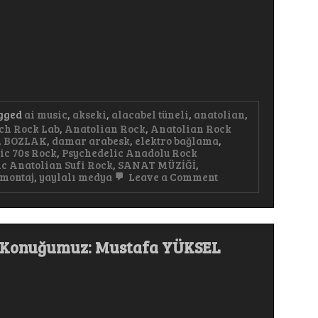
gged
ai music
,
akseki
,
alacabel tüneli
,
anatolian
,
ch Rock Lab
,
Anatolian Rock
,
Anatolian Rock
,
BOZLAK
,
damar arabesk
,
elektro bağlama
,
ic 70s Rock
,
Psychedelic Anadolu Rock
c Anatolian Sufi Rock
,
SANAT MÜZİĞİ
,
on
 montaj
,
yaylalı medya
Leave a Comment
Damar
Arabesk
hiçbir
yerde
duymadınız
am Konuğumuz: Mustafa YÜKSEL
sadece
burada
#arabesk
#keşfet
#trending
#music