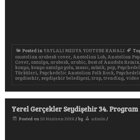
Posted in
YAYLALI MEDYA YOUTUBE KANALI
Ta
anatolian arabesk cover
,
Anatolian Lab
,
Anatolian Psy
Cover
,
antalya
,
arabesk
,
arabic
,
Best of Anadolu Remix
konya
,
konya antalya yolu
,
musıc
,
müzik
,
pop
,
Psychedel
Türküleri
,
Psychedelic Anatolian Folk Rock
,
Psychedeli
seydisehir
,
seydişehir belediyesi
,
trap
,
trending
,
video
Yerel Gerçekler Seydişehir 34. Progr
Posted on
10 Haziran 2026
/
by
admin
/