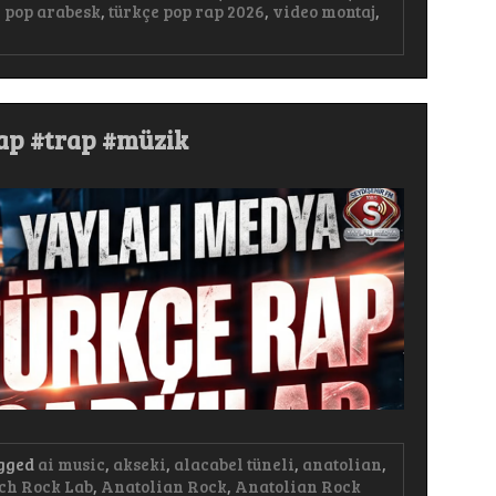
e pop arabesk
,
türkçe pop rap 2026
,
video montaj
,
rap #trap #müzik
gged
ai music
,
akseki
,
alacabel tüneli
,
anatolian
,
ch Rock Lab
,
Anatolian Rock
,
Anatolian Rock