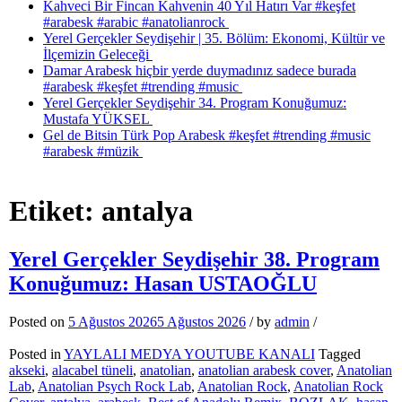
Kahveci Bir Fincan Kahvenin 40 Yıl Hatırı Var #keşfet
#arabesk #arabic #anatolianrock
Yerel Gerçekler Seydişehir | 35. Bölüm: Ekonomi, Kültür ve
İlçemizin Geleceği
Damar Arabesk hiçbir yerde duymadınız sadece burada
#arabesk #keşfet #trending #music
Yerel Gerçekler Seydişehir 34. Program Konuğumuz:
Mustafa YÜKSEL
Gel de Bitsin Türk Pop Arabesk #keşfet #trending #music
#arabesk #müzik
Etiket:
antalya
Yerel Gerçekler Seydişehir 38. Program
Konuğumuz: Hasan USTAOĞLU
Posted on
5 Ağustos 2026
5 Ağustos 2026
/
by
admin
/
Posted in
YAYLALI MEDYA YOUTUBE KANALI
Tagged
akseki
,
alacabel tüneli
,
anatolian
,
anatolian arabesk cover
,
Anatolian
Lab
,
Anatolian Psych Rock Lab
,
Anatolian Rock
,
Anatolian Rock