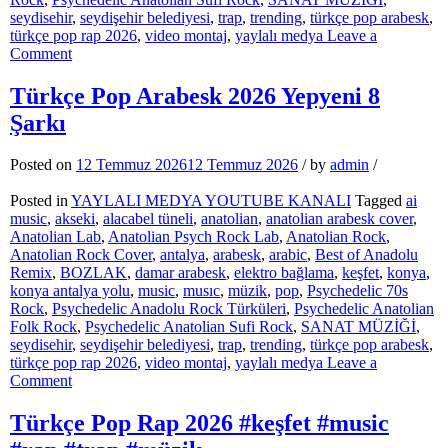
seydisehir
,
seydişehir belediyesi
,
trap
,
trending
,
türkçe pop arabesk
,
türkçe pop rap 2026
,
video montaj
,
yaylalı medya
Leave a
on
Comment
Ölürsem
Kabrime
Türkçe Pop Arabesk 2026 Yepyeni 8
Gel
Şarkı
Türkçe
Pop
Arabesk
Posted on
12 Temmuz 2026
12 Temmuz 2026
/
by
admin
/
Damar
#keşfet
Posted in
YAYLALI MEDYA YOUTUBE KANALI
Tagged
ai
#tranding
music
,
akseki
,
alacabel tüneli
,
anatolian
,
anatolian arabesk cover
,
#trap
Anatolian Lab
,
Anatolian Psych Rock Lab
,
Anatolian Rock
,
#deephouse
Anatolian Rock Cover
,
antalya
,
arabesk
,
arabic
,
Best of Anadolu
#PsychedelicRock
Remix
,
BOZLAK
,
damar arabesk
,
elektro bağlama
,
keşfet
,
konya
,
konya antalya yolu
,
music
,
musıc
,
müzik
,
pop
,
Psychedelic 70s
Rock
,
Psychedelic Anadolu Rock Türküleri
,
Psychedelic Anatolian
Folk Rock
,
Psychedelic Anatolian Sufi Rock
,
SANAT MÜZİĞİ
,
seydisehir
,
seydişehir belediyesi
,
trap
,
trending
,
türkçe pop arabesk
,
türkçe pop rap 2026
,
video montaj
,
yaylalı medya
Leave a
on
Comment
Türkçe
Pop
Türkçe Pop Rap 2026 #keşfet #music
Arabesk