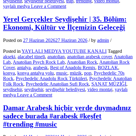
seydisehir
,
seydişehir belediyesi
,
trap
,
trending
,
video montaj
,
on
yaylalı medya
Leave a Comment
Kahveci
Bir
Yerel Gerçekler Seydişehir | 35. Bölüm:
Fincan
Ekonomi, Kültür ve İlçemizin Geleceği
Kahvenin
40
Yıl
Posted on
27 Haziran 2026
27 Haziran 2026
/
by
admin
/
Hatırı
Var
Posted in
YAYLALI MEDYA YOUTUBE KANALI
Tagged
#keşfet
akseki
,
alacabel tüneli
,
anatolian
,
anatolian arabesk cover
,
Anatolian
#arabesk
Lab
,
Anatolian Psych Rock Lab
,
Anatolian Rock
,
Anatolian Rock
#arabic
Cover
,
antalya
,
arabesk
,
Best of Anadolu Remix
,
BOZLAK
,
#anatolianrock
konya
,
konya antalya yolu
,
music
,
müzik
,
pop
,
Psychedelic 70s
Rock
,
Psychedelic Anadolu Rock Türküleri
,
Psychedelic Anatolian
Folk Rock
,
Psychedelic Anatolian Sufi Rock
,
SANAT MÜZİĞİ
,
seydisehir
,
seydişehir
,
seydişehir belediyesi
,
video montaj
,
yaylalı
on
medya
Leave a Comment
Yerel
Gerçekler
Damar Arabesk hiçbir yerde duymadınız
Seydişehir
sadece burada #arabesk #keşfet
|
35.
#trending #music
Bölüm:
Ekonomi,