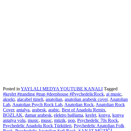
Posted in
YAYLALI MEDYA YOUTUBE KANALI
Tagged
#keşfet #tranding #trap #deephouse #PsychedelicRock
,
ai music
,
akseki
,
alacabel tüneli
,
anatolian
,
anatolian arabesk cover
,
Anatolian
Lab
,
Anatolian Psych Rock Lab
,
Anatolian Rock
,
Anatolian Rock
Cover
,
antalya
,
arabesk
,
arabic
,
Best of Anadolu Remix
,
BOZLAK
,
damar arabesk
,
elektro bağlama
,
keşfet
,
konya
,
konya
antalya yolu
,
music
,
musıc
,
müzik
,
pop
,
Psychedelic 70s Rock
,
Psychedelic Anadolu Rock Türküleri
,
Psychedelic Anatolian Folk
Rock
,
Psychedelic Anatolian Sufi Rock
,
SANAT MÜZİĞİ
,