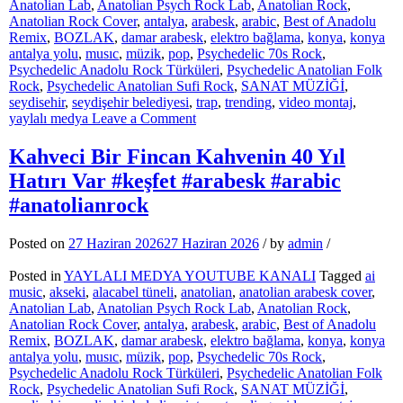
Anatolian Lab
,
Anatolian Psych Rock Lab
,
Anatolian Rock
,
Anatolian Rock Cover
,
antalya
,
arabesk
,
arabic
,
Best of Anadolu
Remix
,
BOZLAK
,
damar arabesk
,
elektro bağlama
,
konya
,
konya
antalya yolu
,
musıc
,
müzik
,
pop
,
Psychedelic 70s Rock
,
Psychedelic Anadolu Rock Türküleri
,
Psychedelic Anatolian Folk
Rock
,
Psychedelic Anatolian Sufi Rock
,
SANAT MÜZİĞİ
,
seydisehir
,
seydişehir belediyesi
,
trap
,
trending
,
video montaj
,
on
yaylalı medya
Leave a Comment
EVLAT
ŞARKISI
Kahveci Bir Fincan Kahvenin 40 Yıl
(HER
Hatırı Var #keşfet #arabesk #arabic
ZAMAN
BAŞKADIR)
#anatolianrock
#keşfet
#müzik
Posted on
27 Haziran 2026
27 Haziran 2026
/
by
admin
/
#arabeskrap
#music
Posted in
YAYLALI MEDYA YOUTUBE KANALI
Tagged
ai
#trap
music
,
akseki
,
alacabel tüneli
,
anatolian
,
anatolian arabesk cover
,
#anatolianrock
Anatolian Lab
,
Anatolian Psych Rock Lab
,
Anatolian Rock
,
Anatolian Rock Cover
,
antalya
,
arabesk
,
arabic
,
Best of Anadolu
Remix
,
BOZLAK
,
damar arabesk
,
elektro bağlama
,
konya
,
konya
antalya yolu
,
musıc
,
müzik
,
pop
,
Psychedelic 70s Rock
,
Psychedelic Anadolu Rock Türküleri
,
Psychedelic Anatolian Folk
Rock
,
Psychedelic Anatolian Sufi Rock
,
SANAT MÜZİĞİ
,