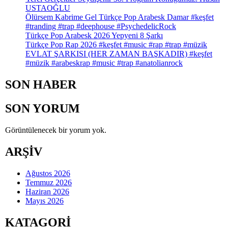
Arabesk
USTAOĞLU
#keşfet
Ölürsem Kabrime Gel Türkçe Pop Arabesk Damar #keşfet
#trending
#tranding #trap #deephouse #PsychedelicRock
#music
Türkçe Pop Arabesk 2026 Yepyeni 8 Şarkı
#arabesk
Türkçe Pop Rap 2026 #keşfet #music #rap #trap #müzik
#müzik
EVLAT ŞARKISI (HER ZAMAN BAŞKADIR) #keşfet
#müzik #arabeskrap #music #trap #anatolianrock
SON HABER
SON YORUM
Görüntülenecek bir yorum yok.
ARŞİV
Ağustos 2026
Temmuz 2026
Haziran 2026
Mayıs 2026
KATAGORİ