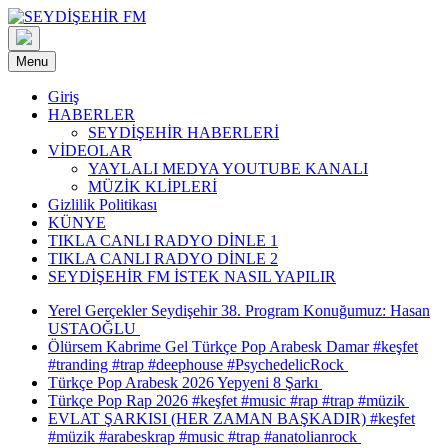
Skip
to
content
Menu
Giriş
HABERLER
SEYDİŞEHİR HABERLERİ
VİDEOLAR
YAYLALI MEDYA YOUTUBE KANALI
MÜZİK KLİPLERİ
Gizlilik Politikası
KÜNYE
TIKLA CANLI RADYO DİNLE 1
TIKLA CANLI RADYO DİNLE 2
SEYDİŞEHİR FM İSTEK NASIL YAPILIR
Yerel Gerçekler Seydişehir 38. Program Konuğumuz: Hasan
USTAOĞLU
Ölürsem Kabrime Gel Türkçe Pop Arabesk Damar #keşfet
#tranding #trap #deephouse #PsychedelicRock
Türkçe Pop Arabesk 2026 Yepyeni 8 Şarkı
Türkçe Pop Rap 2026 #keşfet #music #rap #trap #müzik
EVLAT ŞARKISI (HER ZAMAN BAŞKADIR) #keşfet
#müzik #arabeskrap #music #trap #anatolianrock