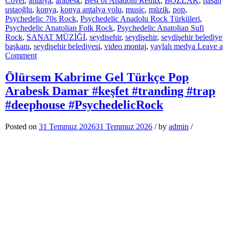
Cover
,
antalya
,
arabesk
,
Best of Anadolu Remix
,
BOZLAK
,
hasan
ustaoğlu
,
konya
,
konya antalya yolu
,
music
,
müzik
,
pop
,
Psychedelic 70s Rock
,
Psychedelic Anadolu Rock Türküleri
,
Psychedelic Anatolian Folk Rock
,
Psychedelic Anatolian Sufi
Rock
,
SANAT MÜZİĞİ
,
seydisehir
,
seydişehir
,
seydişehir belediye
başkanı
,
seydişehir belediyesi
,
video montaj
,
yaylalı medya
Leave a
on
Comment
Yerel
Gerçekler
Ölürsem Kabrime Gel Türkçe Pop
Seydişehir
Arabesk Damar #keşfet #tranding #trap
38.
Program
#deephouse #PsychedelicRock
Konuğumuz:
Hasan
Posted on
31 Temmuz 2026
31 Temmuz 2026
/
by
admin
/
USTAOĞLU