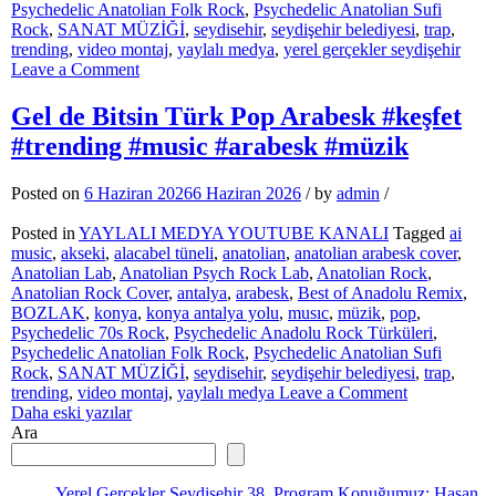
Psychedelic Anatolian Folk Rock
,
Psychedelic Anatolian Sufi
Rock
,
SANAT MÜZİĞİ
,
seydisehir
,
seydişehir belediyesi
,
trap
,
trending
,
video montaj
,
yaylalı medya
,
yerel gerçekler seydişehir
on
Leave a Comment
Yerel
Gerçekler
Gel de Bitsin Türk Pop Arabesk #keşfet
Seydişehir
#trending #music #arabesk #müzik
34.
Program
Konuğumuz:
Posted on
6 Haziran 2026
6 Haziran 2026
/
by
admin
/
Mustafa
YÜKSEL
Posted in
YAYLALI MEDYA YOUTUBE KANALI
Tagged
ai
music
,
akseki
,
alacabel tüneli
,
anatolian
,
anatolian arabesk cover
,
Anatolian Lab
,
Anatolian Psych Rock Lab
,
Anatolian Rock
,
Anatolian Rock Cover
,
antalya
,
arabesk
,
Best of Anadolu Remix
,
BOZLAK
,
konya
,
konya antalya yolu
,
musıc
,
müzik
,
pop
,
Psychedelic 70s Rock
,
Psychedelic Anadolu Rock Türküleri
,
Psychedelic Anatolian Folk Rock
,
Psychedelic Anatolian Sufi
Rock
,
SANAT MÜZİĞİ
,
seydisehir
,
seydişehir belediyesi
,
trap
,
on
trending
,
video montaj
,
yaylalı medya
Leave a Comment
Yazı
Gel
Daha eski yazılar
de
Ara
gezinmesi
Bitsin
Türk
Pop
Yerel Gerçekler Seydişehir 38. Program Konuğumuz: Hasan