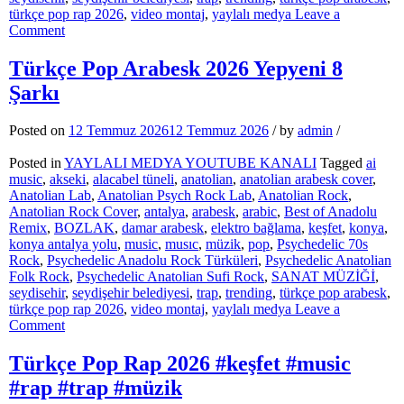
türkçe pop rap 2026
,
video montaj
,
yaylalı medya
Leave a
on
Comment
Ölürsem
Kabrime
Türkçe Pop Arabesk 2026 Yepyeni 8
Gel
Şarkı
Türkçe
Pop
Arabesk
Posted on
12 Temmuz 2026
12 Temmuz 2026
/
by
admin
/
Damar
#keşfet
Posted in
YAYLALI MEDYA YOUTUBE KANALI
Tagged
ai
#tranding
music
,
akseki
,
alacabel tüneli
,
anatolian
,
anatolian arabesk cover
,
#trap
Anatolian Lab
,
Anatolian Psych Rock Lab
,
Anatolian Rock
,
#deephouse
Anatolian Rock Cover
,
antalya
,
arabesk
,
arabic
,
Best of Anadolu
#PsychedelicRock
Remix
,
BOZLAK
,
damar arabesk
,
elektro bağlama
,
keşfet
,
konya
,
konya antalya yolu
,
music
,
musıc
,
müzik
,
pop
,
Psychedelic 70s
Rock
,
Psychedelic Anadolu Rock Türküleri
,
Psychedelic Anatolian
Folk Rock
,
Psychedelic Anatolian Sufi Rock
,
SANAT MÜZİĞİ
,
seydisehir
,
seydişehir belediyesi
,
trap
,
trending
,
türkçe pop arabesk
,
türkçe pop rap 2026
,
video montaj
,
yaylalı medya
Leave a
on
Comment
Türkçe
Pop
Türkçe Pop Rap 2026 #keşfet #music
Arabesk
#rap #trap #müzik
2026