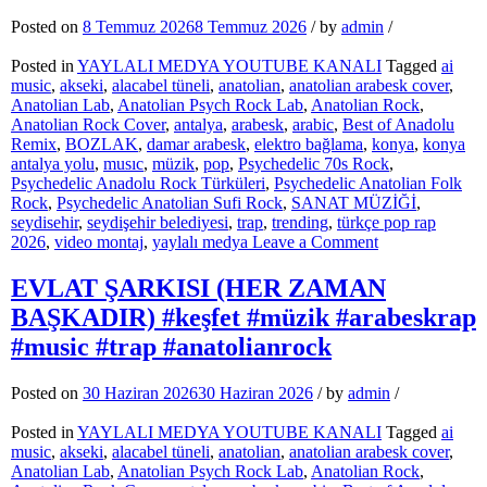
Yepyeni
8
Posted on
8 Temmuz 2026
8 Temmuz 2026
/
by
admin
/
Şarkı
Posted in
YAYLALI MEDYA YOUTUBE KANALI
Tagged
ai
music
,
akseki
,
alacabel tüneli
,
anatolian
,
anatolian arabesk cover
,
Anatolian Lab
,
Anatolian Psych Rock Lab
,
Anatolian Rock
,
Anatolian Rock Cover
,
antalya
,
arabesk
,
arabic
,
Best of Anadolu
Remix
,
BOZLAK
,
damar arabesk
,
elektro bağlama
,
konya
,
konya
antalya yolu
,
musıc
,
müzik
,
pop
,
Psychedelic 70s Rock
,
Psychedelic Anadolu Rock Türküleri
,
Psychedelic Anatolian Folk
Rock
,
Psychedelic Anatolian Sufi Rock
,
SANAT MÜZİĞİ
,
seydisehir
,
seydişehir belediyesi
,
trap
,
trending
,
türkçe pop rap
on
2026
,
video montaj
,
yaylalı medya
Leave a Comment
Türkçe
Pop
EVLAT ŞARKISI (HER ZAMAN
Rap
BAŞKADIR) #keşfet #müzik #arabeskrap
2026
#keşfet
#music #trap #anatolianrock
#music
#rap
Posted on
30 Haziran 2026
30 Haziran 2026
/
by
admin
/
#trap
#müzik
Posted in
YAYLALI MEDYA YOUTUBE KANALI
Tagged
ai
music
,
akseki
,
alacabel tüneli
,
anatolian
,
anatolian arabesk cover
,
Anatolian Lab
,
Anatolian Psych Rock Lab
,
Anatolian Rock
,