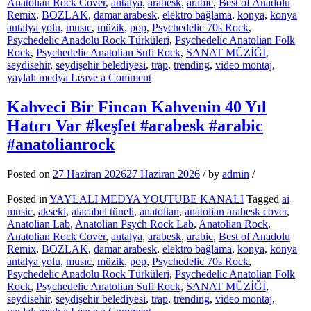
Anatolian Rock Cover
,
antalya
,
arabesk
,
arabic
,
Best of Anadolu
Remix
,
BOZLAK
,
damar arabesk
,
elektro bağlama
,
konya
,
konya
antalya yolu
,
musıc
,
müzik
,
pop
,
Psychedelic 70s Rock
,
Psychedelic Anadolu Rock Türküleri
,
Psychedelic Anatolian Folk
Rock
,
Psychedelic Anatolian Sufi Rock
,
SANAT MÜZİĞİ
,
seydisehir
,
seydişehir belediyesi
,
trap
,
trending
,
video montaj
,
on
yaylalı medya
Leave a Comment
EVLAT
ŞARKISI
Kahveci Bir Fincan Kahvenin 40 Yıl
(HER
Hatırı Var #keşfet #arabesk #arabic
ZAMAN
BAŞKADIR)
#anatolianrock
#keşfet
#müzik
Posted on
27 Haziran 2026
27 Haziran 2026
/
by
admin
/
#arabeskrap
#music
Posted in
YAYLALI MEDYA YOUTUBE KANALI
Tagged
ai
#trap
music
,
akseki
,
alacabel tüneli
,
anatolian
,
anatolian arabesk cover
,
#anatolianrock
Anatolian Lab
,
Anatolian Psych Rock Lab
,
Anatolian Rock
,
Anatolian Rock Cover
,
antalya
,
arabesk
,
arabic
,
Best of Anadolu
Remix
,
BOZLAK
,
damar arabesk
,
elektro bağlama
,
konya
,
konya
antalya yolu
,
musıc
,
müzik
,
pop
,
Psychedelic 70s Rock
,
Psychedelic Anadolu Rock Türküleri
,
Psychedelic Anatolian Folk
Rock
,
Psychedelic Anatolian Sufi Rock
,
SANAT MÜZİĞİ
,
seydisehir
,
seydişehir belediyesi
,
trap
,
trending
,
video montaj
,
on