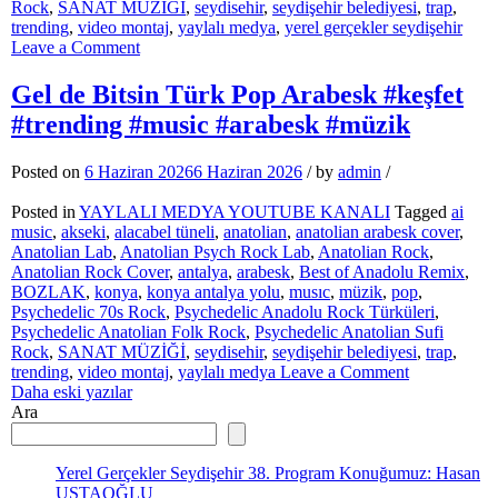
Rock
,
SANAT MÜZİĞİ
,
seydisehir
,
seydişehir belediyesi
,
trap
,
trending
,
video montaj
,
yaylalı medya
,
yerel gerçekler seydişehir
on
Leave a Comment
Yerel
Gerçekler
Gel de Bitsin Türk Pop Arabesk #keşfet
Seydişehir
#trending #music #arabesk #müzik
34.
Program
Konuğumuz:
Posted on
6 Haziran 2026
6 Haziran 2026
/
by
admin
/
Mustafa
YÜKSEL
Posted in
YAYLALI MEDYA YOUTUBE KANALI
Tagged
ai
music
,
akseki
,
alacabel tüneli
,
anatolian
,
anatolian arabesk cover
,
Anatolian Lab
,
Anatolian Psych Rock Lab
,
Anatolian Rock
,
Anatolian Rock Cover
,
antalya
,
arabesk
,
Best of Anadolu Remix
,
BOZLAK
,
konya
,
konya antalya yolu
,
musıc
,
müzik
,
pop
,
Psychedelic 70s Rock
,
Psychedelic Anadolu Rock Türküleri
,
Psychedelic Anatolian Folk Rock
,
Psychedelic Anatolian Sufi
Rock
,
SANAT MÜZİĞİ
,
seydisehir
,
seydişehir belediyesi
,
trap
,
on
trending
,
video montaj
,
yaylalı medya
Leave a Comment
Yazı
Gel
Daha eski yazılar
de
Ara
gezinmesi
Bitsin
Türk
Pop
Yerel Gerçekler Seydişehir 38. Program Konuğumuz: Hasan
Arabesk
USTAOĞLU