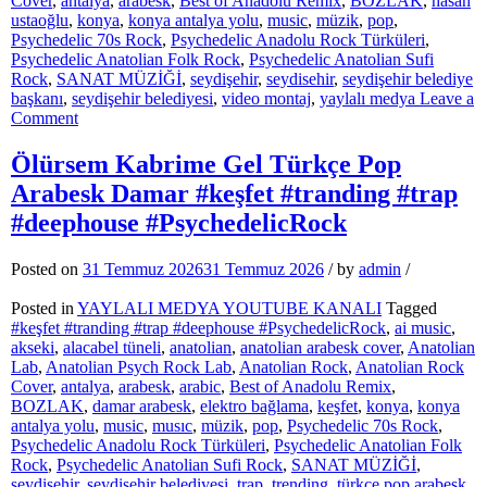
Cover
,
antalya
,
arabesk
,
Best of Anadolu Remix
,
BOZLAK
,
hasan
ustaoğlu
,
konya
,
konya antalya yolu
,
music
,
müzik
,
pop
,
Psychedelic 70s Rock
,
Psychedelic Anadolu Rock Türküleri
,
Psychedelic Anatolian Folk Rock
,
Psychedelic Anatolian Sufi
Rock
,
SANAT MÜZİĞİ
,
seydişehir
,
seydisehir
,
seydişehir belediye
başkanı
,
seydişehir belediyesi
,
video montaj
,
yaylalı medya
Leave a
on
Comment
Yerel
Gerçekler
Ölürsem Kabrime Gel Türkçe Pop
Seydişehir
Arabesk Damar #keşfet #tranding #trap
38.
Program
#deephouse #PsychedelicRock
Konuğumuz:
Hasan
Posted on
31 Temmuz 2026
31 Temmuz 2026
/
by
admin
/
USTAOĞLU
Posted in
YAYLALI MEDYA YOUTUBE KANALI
Tagged
#keşfet #tranding #trap #deephouse #PsychedelicRock
,
ai music
,
akseki
,
alacabel tüneli
,
anatolian
,
anatolian arabesk cover
,
Anatolian
Lab
,
Anatolian Psych Rock Lab
,
Anatolian Rock
,
Anatolian Rock
Cover
,
antalya
,
arabesk
,
arabic
,
Best of Anadolu Remix
,
BOZLAK
,
damar arabesk
,
elektro bağlama
,
keşfet
,
konya
,
konya
antalya yolu
,
music
,
musıc
,
müzik
,
pop
,
Psychedelic 70s Rock
,
Psychedelic Anadolu Rock Türküleri
,
Psychedelic Anatolian Folk
Rock
,
Psychedelic Anatolian Sufi Rock
,
SANAT MÜZİĞİ
,
seydisehir
,
seydişehir belediyesi
,
trap
,
trending
,
türkçe pop arabesk
,