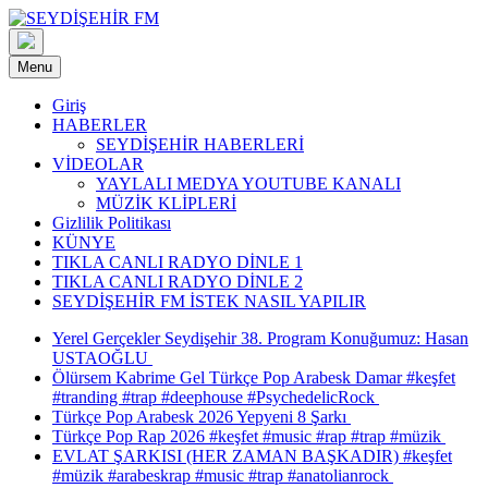
Skip
to
content
Menu
Giriş
HABERLER
SEYDİŞEHİR HABERLERİ
VİDEOLAR
YAYLALI MEDYA YOUTUBE KANALI
MÜZİK KLİPLERİ
Gizlilik Politikası
KÜNYE
TIKLA CANLI RADYO DİNLE 1
TIKLA CANLI RADYO DİNLE 2
SEYDİŞEHİR FM İSTEK NASIL YAPILIR
Yerel Gerçekler Seydişehir 38. Program Konuğumuz: Hasan
USTAOĞLU
Ölürsem Kabrime Gel Türkçe Pop Arabesk Damar #keşfet
#tranding #trap #deephouse #PsychedelicRock
Türkçe Pop Arabesk 2026 Yepyeni 8 Şarkı
Türkçe Pop Rap 2026 #keşfet #music #rap #trap #müzik
EVLAT ŞARKISI (HER ZAMAN BAŞKADIR) #keşfet
#müzik #arabeskrap #music #trap #anatolianrock