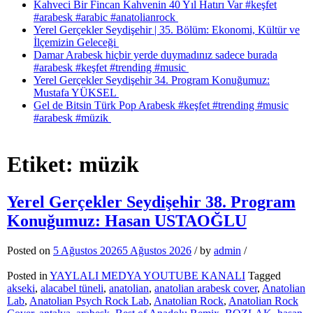
Kahveci Bir Fincan Kahvenin 40 Yıl Hatırı Var #keşfet
#arabesk #arabic #anatolianrock
Yerel Gerçekler Seydişehir | 35. Bölüm: Ekonomi, Kültür ve
İlçemizin Geleceği
Damar Arabesk hiçbir yerde duymadınız sadece burada
#arabesk #keşfet #trending #music
Yerel Gerçekler Seydişehir 34. Program Konuğumuz:
Mustafa YÜKSEL
Gel de Bitsin Türk Pop Arabesk #keşfet #trending #music
#arabesk #müzik
Etiket:
müzik
Yerel Gerçekler Seydişehir 38. Program
Konuğumuz: Hasan USTAOĞLU
Posted on
5 Ağustos 2026
5 Ağustos 2026
/
by
admin
/
Posted in
YAYLALI MEDYA YOUTUBE KANALI
Tagged
akseki
,
alacabel tüneli
,
anatolian
,
anatolian arabesk cover
,
Anatolian
Lab
,
Anatolian Psych Rock Lab
,
Anatolian Rock
,
Anatolian Rock