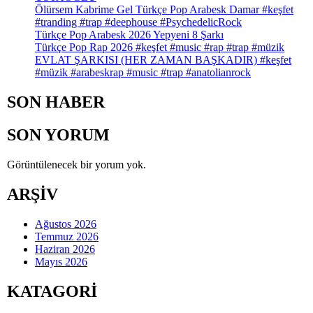
#keşfet
Ölürsem Kabrime Gel Türkçe Pop Arabesk Damar #keşfet
#trending
#tranding #trap #deephouse #PsychedelicRock
#music
Türkçe Pop Arabesk 2026 Yepyeni 8 Şarkı
#arabesk
Türkçe Pop Rap 2026 #keşfet #music #rap #trap #müzik
#müzik
EVLAT ŞARKISI (HER ZAMAN BAŞKADIR) #keşfet
#müzik #arabeskrap #music #trap #anatolianrock
SON HABER
SON YORUM
Görüntülenecek bir yorum yok.
ARŞİV
Ağustos 2026
Temmuz 2026
Haziran 2026
Mayıs 2026
KATAGORİ