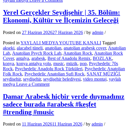
yaylalı medya
Leave a Comment
Kahveci
Bir
Yerel Gerçekler Seydişehir | 35. Bölüm:
Fincan
Ekonomi, Kültür ve İlçemizin Geleceği
Kahvenin
40
Yıl
Posted on
27 Haziran 2026
27 Haziran 2026
/
by
admin
/
Hatırı
Var
Posted in
YAYLALI MEDYA YOUTUBE KANALI
Tagged
#keşfet
akseki
,
alacabel tüneli
,
anatolian
,
anatolian arabesk cover
,
Anatolian
#arabesk
Lab
,
Anatolian Psych Rock Lab
,
Anatolian Rock
,
Anatolian Rock
#arabic
Cover
,
antalya
,
arabesk
,
Best of Anadolu Remix
,
BOZLAK
,
#anatolianrock
konya
,
konya antalya yolu
,
music
,
müzik
,
pop
,
Psychedelic 70s
Rock
,
Psychedelic Anadolu Rock Türküleri
,
Psychedelic Anatolian
Folk Rock
,
Psychedelic Anatolian Sufi Rock
,
SANAT MÜZİĞİ
,
seydisehir
,
seydişehir
,
seydişehir belediyesi
,
video montaj
,
yaylalı
on
medya
Leave a Comment
Yerel
Gerçekler
Damar Arabesk hiçbir yerde duymadınız
Seydişehir
sadece burada #arabesk #keşfet
|
35.
#trending #music
Bölüm:
Ekonomi,
Posted on
11 Haziran 2026
11 Haziran 2026
/
by
admin
/
Kültür