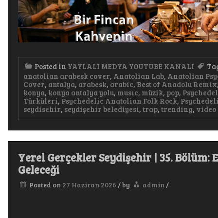
Posted in
YAYLALI MEDYA YOUTUBE KANALI
Ta
anatolian arabesk cover
,
Anatolian Lab
,
Anatolian Psy
Cover
,
antalya
,
arabesk
,
arabic
,
Best of Anadolu Remix
konya
,
konya antalya yolu
,
musıc
,
müzik
,
pop
,
Psychedel
Türküleri
,
Psychedelic Anatolian Folk Rock
,
Psychedeli
seydisehir
,
seydişehir belediyesi
,
trap
,
trending
,
video
Yerel Gerçekler Seydişehir | 35. Bölüm:
Geleceği
Posted on
27 Haziran 2026
/
by
admin
/