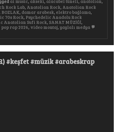
gged
ai music
,
akseki
,
alacabel tüneli
,
anatolian
,
ch Rock Lab
,
Anatolian Rock
,
Anatolian Rock
,
BOZLAK
,
damar arabesk
,
elektro bağlama
,
ic 70s Rock
,
Psychedelic Anadolu Rock
c Anatolian Sufi Rock
,
SANAT MÜZİĞİ
,
 pop rap 2026
,
video montaj
,
yaylalı medya
 #keşfet #müzik #arabeskrap