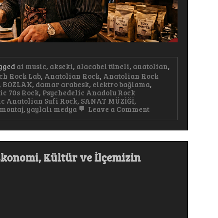
gged
ai music
,
akseki
,
alacabel tüneli
,
anatolian
,
ch Rock Lab
,
Anatolian Rock
,
Anatolian Rock
,
BOZLAK
,
damar arabesk
,
elektro bağlama
,
ic 70s Rock
,
Psychedelic Anadolu Rock
c Anatolian Sufi Rock
,
SANAT MÜZİĞİ
,
on
 montaj
,
yaylalı medya
Leave a Comment
Kahveci
Bir
Fincan
Kahvenin
40
 Ekonomi, Kültür ve İlçemizin
Yıl
Hatırı
Var
#keşfet
#arabesk
#arabic
#anatolianrock