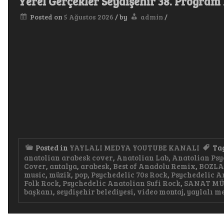
Yerel Gerçekler Seydişehir 38. Progr
Posted on
5 Ağustos 2026
/
by
admin
/
Posted in
YAYLALI MEDYA YOUTUBE KANALI
Ta
anatolian arabesk cover
,
Anatolian Lab
,
Anatolian Psy
Cover
,
antalya
,
arabesk
,
Best of Anadolu Remix
,
BOZL
music
,
müzik
,
pop
,
Psychedelic 70s Rock
,
Psychedelic A
Folk Rock
,
Psychedelic Anatolian Sufi Rock
,
SANAT MÜ
başkanı
,
seydişehir belediyesi
,
video montaj
,
yaylalı m