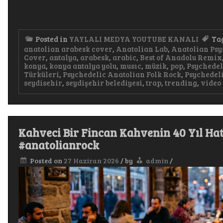
Posted in
YAYLALI MEDYA YOUTUBE KANALI
Ta
anatolian arabesk cover
,
Anatolian Lab
,
Anatolian Psy
Cover
,
antalya
,
arabesk
,
arabic
,
Best of Anadolu Remix
konya
,
konya antalya yolu
,
musıc
,
müzik
,
pop
,
Psychedel
Türküleri
,
Psychedelic Anatolian Folk Rock
,
Psychedeli
seydisehir
,
seydişehir belediyesi
,
trap
,
trending
,
video
Kahveci Bir Fincan Kahvenin 40 Yıl Hat
#anatolianrock
Posted on
27 Haziran 2026
/
by
admin
/