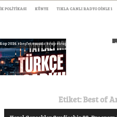
IK POLITIKASI
KÜNYE
TIKLA CANLI RADYO DİNLE 1
sic #rap #trap #müzik
EVLAT ŞARKISI (HER 
Etiket:
Best of 