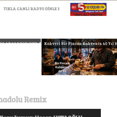
TIKLA CANLI RADYO DİNLE 2
ZAMAN BAŞKADIR) #keşfet #müzik #arabeskrap #music #trap
Kahveci Bir Fincan Kahvenin 40 Yıl Hatırı Var #keşfet #a
Anadolu Remix