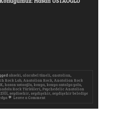
am Konuğumuz: Hasan USTAOĞLU
gged
akseki
,
alacabel tüneli
,
anatolian
,
ch Rock Lab
,
Anatolian Rock
,
Anatolian Rock
AK
,
hasan ustaoğlu
,
konya
,
konya antalya yolu
,
nadolu Rock Türküleri
,
Psychedelic Anatolian
ZİĞİ
,
seydisehir
,
seydişehir
,
seydişehir belediye
on
edya
Leave a Comment
Yerel
Gerçekler
Seydişehir