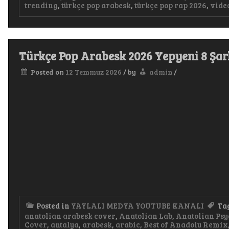
trending
,
türkçe pop arabesk
,
türkçe pop rap 2026
,
vide
Türkçe Pop Arabesk 2026 Yepyeni 8 Şar
Posted on
12 Temmuz 2026
/
by
admin
/
Posted in
YAYLALI MEDYA YOUTUBE KANALI
Ta
anatolian arabesk cover
,
Anatolian Lab
,
Anatolian Psy
Cover
,
antalya
,
arabesk
,
arabic
,
Best of Anadolu Remix