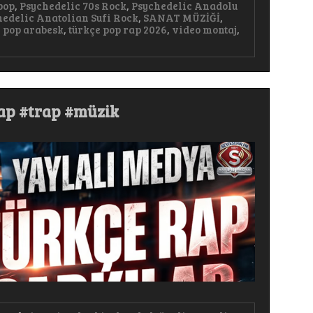
pop
,
Psychedelic 70s Rock
,
Psychedelic Anadolu
hedelic Anatolian Sufi Rock
,
SANAT MÜZİĞİ
,
e pop arabesk
,
türkçe pop rap 2026
,
video montaj
,
rap #trap #müzik