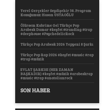
Yerel Gerçekler Seydişehir 38. Program
Konuğumuz: Hasan USTAOĞLU
Ölürsem Kabrime Gel Türkçe Pop
Arabesk Damar #keşfet #tranding #trap
#deephouse #PsychedelicRock
Türkçe Pop Arabesk 2026 Yepyeni 8 Şarkı
Türkçe Pop Rap 2026 #keşfet #music #rap
#trap #müzik
EVLAT ŞARKISI (HER ZAMAN
BAŞKADIR) #keşfet #müzik #arabeskrap
#music #trap #anatolianrock
SON HABER