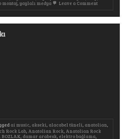
on
o montaj
,
yaylalı medya
Leave a Comment
Ölürsem
Kabrime
Gel
Türkçe
Pop
kı
Arabesk
Damar
#keşfet
#tranding
#trap
#deephouse
#PsychedelicRock
gged
ai music
,
akseki
,
alacabel tüneli
,
anatolian
,
ch Rock Lab
,
Anatolian Rock
,
Anatolian Rock
,
BOZLAK
,
damar arabesk
,
elektro bağlama
,