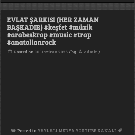
Pop
Rap
2026
#keşfet
EVLAT ŞARKISI (HER ZAMAN
#music
BAŞKADIR) #keşfet #müzik
#rap
#trap
#arabeskrap #music #trap
#müzik
#anatolianrock
Posted on
30 Haziran 2026
/
by
admin
/
Posted in
YAYLALI MEDYA YOUTUBE KANALI