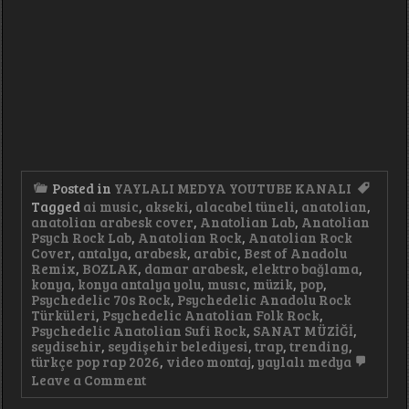
Posted in
YAYLALI MEDYA YOUTUBE KANALI
Tagged
ai music
,
akseki
,
alacabel tüneli
,
anatolian
,
anatolian arabesk cover
,
Anatolian Lab
,
Anatolian
Psych Rock Lab
,
Anatolian Rock
,
Anatolian Rock
Cover
,
antalya
,
arabesk
,
arabic
,
Best of Anadolu
Remix
,
BOZLAK
,
damar arabesk
,
elektro bağlama
,
konya
,
konya antalya yolu
,
musıc
,
müzik
,
pop
,
Psychedelic 70s Rock
,
Psychedelic Anadolu Rock
Türküleri
,
Psychedelic Anatolian Folk Rock
,
Psychedelic Anatolian Sufi Rock
,
SANAT MÜZİĞİ
,
seydisehir
,
seydişehir belediyesi
,
trap
,
trending
,
türkçe pop rap 2026
,
video montaj
,
yaylalı medya
on
Leave a Comment
Türkçe