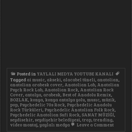
Posted in
YAYLALI MEDYA YOUTUBE KANALI
Tagged
ai music
,
akseki
,
alacabel tüneli
,
anatolian
,
anatolian arabesk cover
,
Anatolian Lab
,
Anatolian
Psych Rock Lab
,
Anatolian Rock
,
Anatolian Rock
Cover
,
antalya
,
arabesk
,
Best of Anadolu Remix
,
BOZLAK
,
konya
,
konya antalya yolu
,
musıc
,
müzik
,
pop
,
Psychedelic 70s Rock
,
Psychedelic Anadolu
Rock Türküleri
,
Psychedelic Anatolian Folk Rock
,
Psychedelic Anatolian Sufi Rock
,
SANAT MÜZİĞİ
,
seydisehir
,
seydişehir belediyesi
,
trap
,
trending
,
on
video montaj
,
yaylalı medya
Leave a Comment
Gel