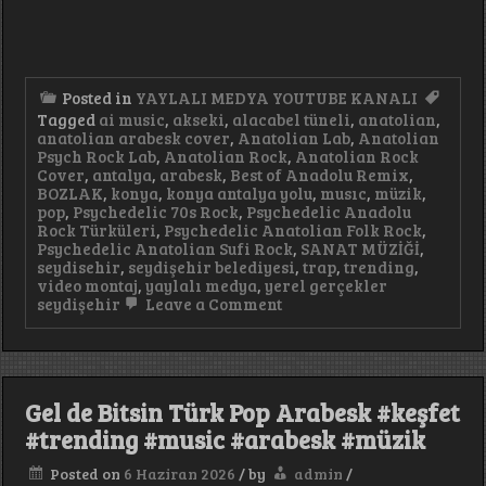
Posted in
YAYLALI MEDYA YOUTUBE KANALI
Tagged
ai music
,
akseki
,
alacabel tüneli
,
anatolian
,
anatolian arabesk cover
,
Anatolian Lab
,
Anatolian
Psych Rock Lab
,
Anatolian Rock
,
Anatolian Rock
Cover
,
antalya
,
arabesk
,
Best of Anadolu Remix
,
BOZLAK
,
konya
,
konya antalya yolu
,
musıc
,
müzik
,
pop
,
Psychedelic 70s Rock
,
Psychedelic Anadolu
Rock Türküleri
,
Psychedelic Anatolian Folk Rock
,
Psychedelic Anatolian Sufi Rock
,
SANAT MÜZİĞİ
,
seydisehir
,
seydişehir belediyesi
,
trap
,
trending
,
video montaj
,
yaylalı medya
,
yerel gerçekler
on
seydişehir
Leave a Comment
Yerel
Gerçekler
Seydişehir
34.
Program
Gel de Bitsin Türk Pop Arabesk #keşfet
Konuğumuz:
Mustafa
#trending #music #arabesk #müzik
YÜKSEL
Posted on
6 Haziran 2026
/
by
admin
/