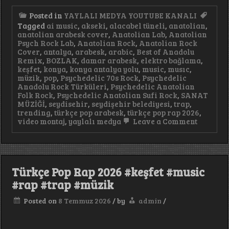
Posted in
YAYLALI MEDYA YOUTUBE KANALI
Tagged
ai music
,
akseki
,
alacabel tüneli
,
anatolian
,
anatolian arabesk cover
,
Anatolian Lab
,
Anatolian
Psych Rock Lab
,
Anatolian Rock
,
Anatolian Rock
Cover
,
antalya
,
arabesk
,
arabic
,
Best of Anadolu
Remix
,
BOZLAK
,
damar arabesk
,
elektro bağlama
,
keşfet
,
konya
,
konya antalya yolu
,
music
,
musıc
,
müzik
,
pop
,
Psychedelic 70s Rock
,
Psychedelic
Anadolu Rock Türküleri
,
Psychedelic Anatolian
Folk Rock
,
Psychedelic Anatolian Sufi Rock
,
SANAT
MÜZİĞİ
,
seydisehir
,
seydişehir belediyesi
,
trap
,
trending
,
türkçe pop arabesk
,
türkçe pop rap 2026
,
on
video montaj
,
yaylalı medya
Leave a Comment
Türkçe
Pop
Arabesk
2026
Yepyeni
Türkçe Pop Rap 2026 #keşfet #music
8
Şarkı
#rap #trap #müzik
Posted on
8 Temmuz 2026
/
by
admin
/