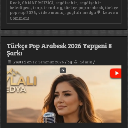
Rock
,
SANAT MÜZİĞİ
,
seydisehir
,
seydişehir
belediyesi
,
trap
,
trending
,
türkçe pop arabesk
,
türkçe
pop rap 2026
,
video montaj
,
yaylalı medya
Leave a
on
Comment
Ölürsem
Kabrime
Gel
Türkçe
Pop
Türkçe Pop Arabesk 2026 Yepyeni 8
Arabesk
Şarkı
Damar
#keşfet
#tranding
Posted on
12 Temmuz 2026
/
by
admin
/
#trap
#deephouse
#PsychedelicRock