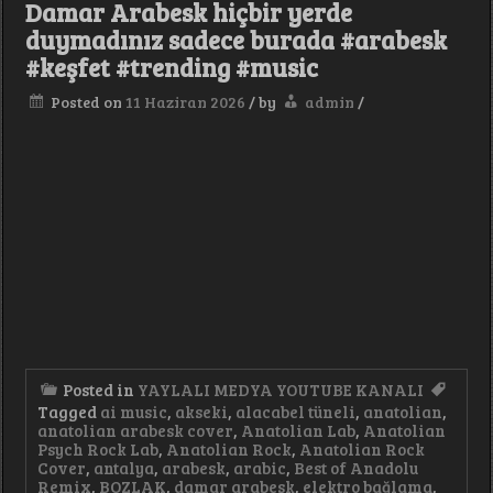
Damar Arabesk hiçbir yerde
Yıl
Hatırı
duymadınız sadece burada #arabesk
Var
#keşfet #trending #music
#keşfet
#arabes
Posted on
11 Haziran 2026
/
by
admin
/
#arabic
#anatol
Posted in
YAYLALI MEDYA YOUTUBE KANALI
Tagged
ai music
,
akseki
,
alacabel tüneli
,
anatolian
,
anatolian arabesk cover
,
Anatolian Lab
,
Anatolian
Psych Rock Lab
,
Anatolian Rock
,
Anatolian Rock
Cover
,
antalya
,
arabesk
,
arabic
,
Best of Anadolu
Remix
,
BOZLAK
,
damar arabesk
,
elektro bağlama
,