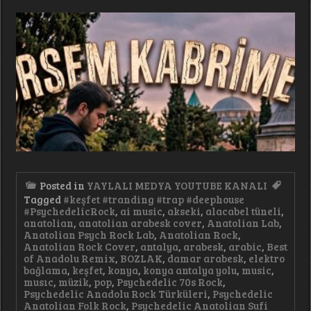
Posted in
YAYLALI MEDYA YOUTUBE KANALI
Tagged
#keşfet #tranding #trap #deephouse
#PsychedelicRock
,
ai music
,
akseki
,
alacabel tüneli
,
anatolian
,
anatolian arabesk cover
,
Anatolian Lab
,
Anatolian Psych Rock Lab
,
Anatolian Rock
,
Anatolian Rock Cover
,
antalya
,
arabesk
,
arabic
,
Best
of Anadolu Remix
,
BOZLAK
,
damar arabesk
,
elektro
bağlama
,
keşfet
,
konya
,
konya antalya yolu
,
music
,
musıc
,
müzik
,
pop
,
Psychedelic 70s Rock
,
Psychedelic Anadolu Rock Türküleri
,
Psychedelic
Anatolian Folk Rock
,
Psychedelic Anatolian Sufi