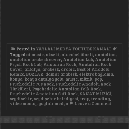
Posted in
YAYLALI MEDYA YOUTUBE KANALI
Tagged
ai music
,
akseki
,
alacabel tüneli
,
anatolian
,
anatolian arabesk cover
,
Anatolian Lab
,
Anatolian
Psych Rock Lab
,
Anatolian Rock
,
Anatolian Rock
Cover
,
antalya
,
arabesk
,
arabic
,
Best of Anadolu
Remix
,
BOZLAK
,
damar arabesk
,
elektro bağlama
,
konya
,
konya antalya yolu
,
musıc
,
müzik
,
pop
,
Psychedelic 70s Rock
,
Psychedelic Anadolu Rock
Türküleri
,
Psychedelic Anatolian Folk Rock
,
Psychedelic Anatolian Sufi Rock
,
SANAT MÜZİĞİ
,
seydisehir
,
seydişehir belediyesi
,
trap
,
trending
,
on
video montaj
,
yaylalı medya
Leave a Comment
Kahveci
Bir
Fincan
Kahven
40