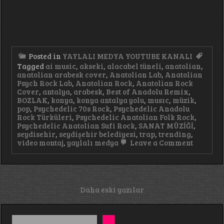
Posted in
YAYLALI MEDYA YOUTUBE KANALI
Tagged
ai music
,
akseki
,
alacabel tüneli
,
anatolian
,
anatolian arabesk cover
,
Anatolian Lab
,
Anatolian
Psych Rock Lab
,
Anatolian Rock
,
Anatolian Rock
Cover
,
antalya
,
arabesk
,
Best of Anadolu Remix
,
BOZLAK
,
konya
,
konya antalya yolu
,
musıc
,
müzik
,
pop
,
Psychedelic 70s Rock
,
Psychedelic Anadolu
Rock Türküleri
,
Psychedelic Anatolian Folk Rock
,
Psychedelic Anatolian Sufi Rock
,
SANAT MÜZİĞİ
,
seydisehir
,
seydişehir belediyesi
,
trap
,
trending
,
on
video montaj
,
yaylalı medya
Leave a Comment
Aşk
Treni
Pop
Şarkı #k
Yazı
Daha eski yazılar
gezinmesi