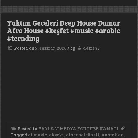
de
Bitsin
Türk
Pop
Yaktım Geceleri Deep House Damar
Arabesk
#keşfet
Afro House #keşfet #music #arabic
#trendi
#ternding
#music
#arabes
Posted on
5 Haziran 2026
/
by
admin
/
#müzik
Posted in
YAYLALI MEDYA YOUTUBE KANALI
Tagged
ai music
,
akseki
,
alacabel tüneli
,
anatolian
,