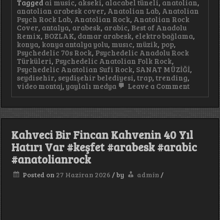
Tagged
ai music
,
akseki
,
alacabel tüneli
,
anatolian
,
anatolian arabesk cover
,
Anatolian Lab
,
Anatolian
Psych Rock Lab
,
Anatolian Rock
,
Anatolian Rock
Cover
,
antalya
,
arabesk
,
arabic
,
Best of Anadolu
Remix
,
BOZLAK
,
damar arabesk
,
elektro bağlama
,
konya
,
konya antalya yolu
,
musıc
,
müzik
,
pop
,
Psychedelic 70s Rock
,
Psychedelic Anadolu Rock
Türküleri
,
Psychedelic Anatolian Folk Rock
,
Psychedelic Anatolian Sufi Rock
,
SANAT MÜZİĞİ
,
seydisehir
,
seydişehir belediyesi
,
trap
,
trending
,
on
video montaj
,
yaylalı medya
Leave a Comment
EVLAT
ŞARKISI
(HER
ZAMAN
BAŞKAD
Kahveci Bir Fincan Kahvenin 40 Yıl
#keşfet
#müzik
Hatırı Var #keşfet #arabesk #arabic
#arabes
#anatolianrock
#music
#trap
Posted on
27 Haziran 2026
/
by
admin
/
#anatol