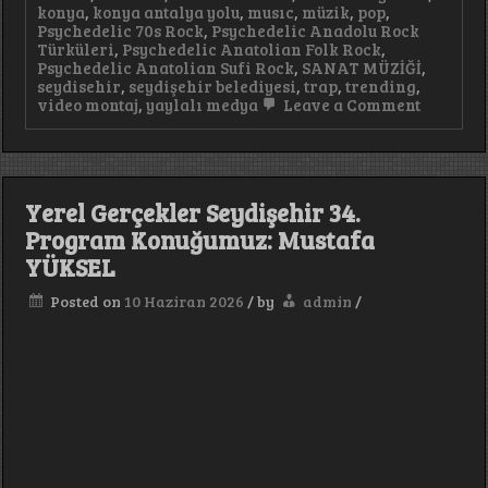
konya
,
konya antalya yolu
,
musıc
,
müzik
,
pop
,
Psychedelic 70s Rock
,
Psychedelic Anadolu Rock
Türküleri
,
Psychedelic Anatolian Folk Rock
,
Psychedelic Anatolian Sufi Rock
,
SANAT MÜZİĞİ
,
seydisehir
,
seydişehir belediyesi
,
trap
,
trending
,
on
video montaj
,
yaylalı medya
Leave a Comment
Damar
Arabesk
hiçbir
yerde
duymadı
Yerel Gerçekler Seydişehir 34.
sadece
burada
Program Konuğumuz: Mustafa
#arabes
YÜKSEL
#keşfet
#trendi
Posted on
10 Haziran 2026
/
by
admin
/
#music