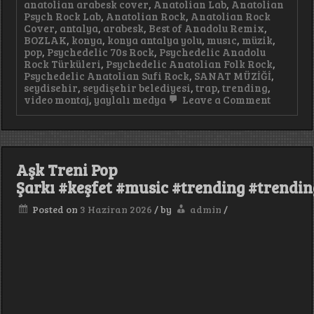
anatolian arabesk cover
,
Anatolian Lab
,
Anatolian
Psych Rock Lab
,
Anatolian Rock
,
Anatolian Rock
Cover
,
antalya
,
arabesk
,
Best of Anadolu Remix
,
BOZLAK
,
konya
,
konya antalya yolu
,
musıc
,
müzik
,
pop
,
Psychedelic 70s Rock
,
Psychedelic Anadolu
Rock Türküleri
,
Psychedelic Anatolian Folk Rock
,
Psychedelic Anatolian Sufi Rock
,
SANAT MÜZİĞİ
,
seydisehir
,
seydişehir belediyesi
,
trap
,
trending
,
on
video montaj
,
yaylalı medya
Leave a Comment
Yaktım
Geceleri
Deep
House
Damar
Aşk Treni Pop
Afro
House
Şarkı #keşfet #music #trending #trendi
#keşfet
#music
Posted on
3 Haziran 2026
/
by
admin
/
#arabic
#terndi