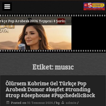
Skip
to
content
p #deephouse #PsychedelicRock
26 Yepyeni 8 Şarkı
Türkçe Pop Ra
Etiket:
musıc
Ölürsem Kabrime Gel Türkçe Pop
Arabesk Damar #keşfet #tranding
#trap #deephouse #PsychedelicRock
Posted on
31 Temmuz 2026
/
by
admin
/