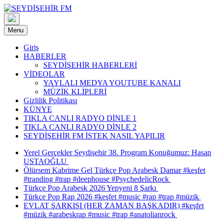
Skip
to
content
Menu
Giriş
HABERLER
SEYDİŞEHİR HABERLERİ
VİDEOLAR
YAYLALI MEDYA YOUTUBE KANALI
MÜZİK KLİPLERİ
Gizlilik Politikası
KÜNYE
TIKLA CANLI RADYO DİNLE 1
TIKLA CANLI RADYO DİNLE 2
SEYDİŞEHİR FM İSTEK NASIL YAPILIR
Yerel Gerçekler Seydişehir 38. Program Konuğumuz: Hasan
USTAOĞLU
Ölürsem Kabrime Gel Türkçe Pop Arabesk Damar #keşfet
#tranding #trap #deephouse #PsychedelicRock
Türkçe Pop Arabesk 2026 Yepyeni 8 Şarkı
Türkçe Pop Rap 2026 #keşfet #music #rap #trap #müzik
EVLAT ŞARKISI (HER ZAMAN BAŞKADIR) #keşfet
#müzik #arabeskrap #music #trap #anatolianrock