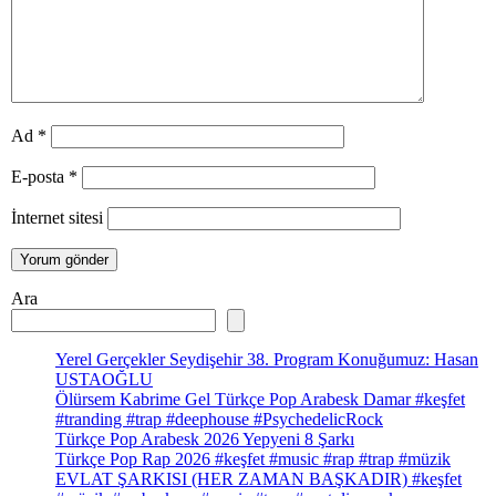
Ad
*
E-posta
*
İnternet sitesi
Ara
Yerel Gerçekler Seydişehir 38. Program Konuğumuz: Hasan
USTAOĞLU
Ölürsem Kabrime Gel Türkçe Pop Arabesk Damar #keşfet
#tranding #trap #deephouse #PsychedelicRock
Türkçe Pop Arabesk 2026 Yepyeni 8 Şarkı
Türkçe Pop Rap 2026 #keşfet #music #rap #trap #müzik
EVLAT ŞARKISI (HER ZAMAN BAŞKADIR) #keşfet