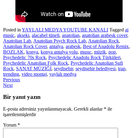
Posted in
YAYLALI MEDYA YOUTUBE KANALI
Tagged
ai
music
,
akseki
,
alacabel tüneli
,
anatolian
,
anatolian arabesk cover
,
Anatolian Lab
,
Anatolian Psych Rock Lab
,
Anatolian Rock
,
Anatolian Rock Cover
,
antalya
,
arabesk
,
Best of Anadolu Remix
,
BOZLAK
,
konya
,
konya antalya yolu
,
musıc
,
müzik
,
pop
,
Psychedelic 70s Rock
,
Psychedelic Anadolu Rock Türküleri
,
Psychedelic Anatolian Folk Rock
,
Psychedelic Anatolian Sufi
Rock
,
SANAT MÜZİĞİ
,
seydisehir
,
seydişehir belediyesi
,
trap
,
trending
,
video montaj
,
yaylalı medya
Previous
Next
Bir yanıt yazın
E-posta adresiniz yayınlanmayacak.
Gerekli alanlar
*
ile
işaretlenmişlerdir
Yorum
*