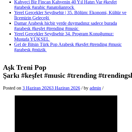
Kahveci Bir Fincan Kahvenin 40 Yıl Hatırı Var #keşfet
#arabesk #arabic #anatolianrock
Yerel Gerçekler Seydişehir | 35. Bölüm: Ekonomi, Kültür ve
İlçemizin Geleceği
Damar Arabesk hiçbir yerde duymadınız sadece burada
#arabesk #keşfet #trending #music
Yerel Gerçekler Seydişehir 34. Program Konuğumuz:
Mustafa YÜKSEL
Gel de Bitsin Türk Pop Arabesk #keşfet #trending #music
#arabesk #müzik
Aşk Treni Pop
Şarkı #keşfet #music #trending #trending
Posted on
3 Haziran 2026
3 Haziran 2026
/
by
admin
/