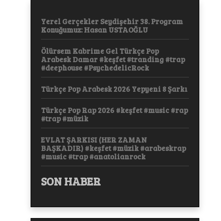
Yerel Gerçekler Seydişehir 38. Program
Konuğumuz: Hasan USTAOĞLU
Ölürsem Kabrime Gel Türkçe Pop
Arabesk Damar #keşfet #tranding #trap
#deephouse #PsychedelicRock
Türkçe Pop Arabesk 2026 Yepyeni 8 Şarkı
Türkçe Pop Rap 2026 #keşfet #music #rap
#trap #müzik
EVLAT ŞARKISI (HER ZAMAN
BAŞKADIR) #keşfet #müzik #arabeskrap
#music #trap #anatolianrock
SON HABER