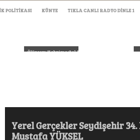
IK POLITIKASI
KÜNYE
TIKLA CANLI RADYO DİNLE 1
ogram Konuğumuz: Hasan USTAOĞLU
Ölürsem Kabrime Gel Türkçe Pop Arabesk Damar 
Yerel Gerçekler Seydişehir 3
Mustafa YÜKSEL