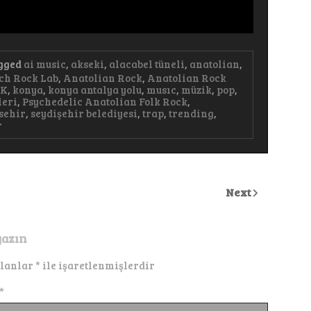
gged
ai music
,
akseki
,
alacabel tüneli
,
anatolian
,
ch Rock Lab
,
Anatolian Rock
,
Anatolian Rock
AK
,
konya
,
konya antalya yolu
,
musıc
,
müzik
,
pop
,
leri
,
Psychedelic Anatolian Folk Rock
,
sehir
,
seydişehir belediyesi
,
trap
,
trending
,
r
Next
yazın
alanlar
*
ile işaretlenmişlerdir
*