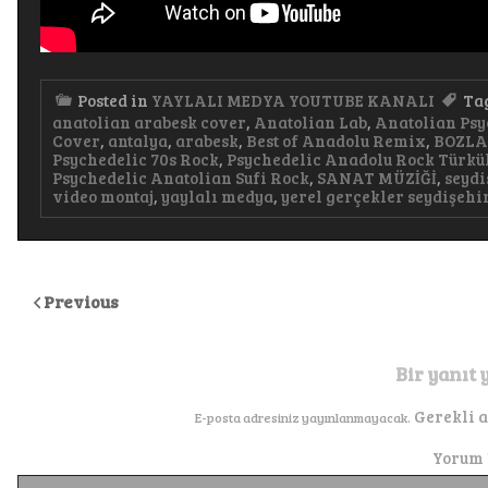
Posted in
YAYLALI MEDYA YOUTUBE KANALI
Ta
anatolian arabesk cover
,
Anatolian Lab
,
Anatolian Psy
Cover
,
antalya
,
arabesk
,
Best of Anadolu Remix
,
BOZL
Psychedelic 70s Rock
,
Psychedelic Anadolu Rock Türkü
Psychedelic Anatolian Sufi Rock
,
SANAT MÜZİĞİ
,
seydi
video montaj
,
yaylalı medya
,
yerel gerçekler seydişehi
Previous
Bir yanıt 
Gerekli 
E-posta adresiniz yayınlanmayacak.
Yorum