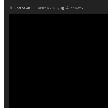
Posted on
10 Haziran 2026
/
by
admin
/