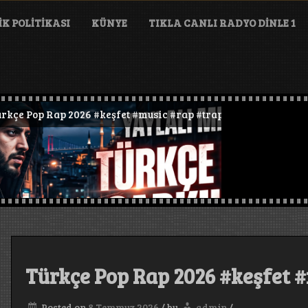
IK POLITIKASI
KÜNYE
TIKLA CANLI RADYO DİNLE 1
p Rap 2026 #keşfet #music #rap #trap #müzik
Türkçe Pop Rap 2026 #keşfet 
Posted on
8 Temmuz 2026
/
by
admin
/