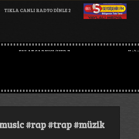
TIKLA CANLI RADYO DİNLE 2
EVLAT ŞARKISI (HER ZAMAN BAŞKADIR) #keşfet #müzik #ara
Kahveci Bir 
#music #rap #trap #müzik