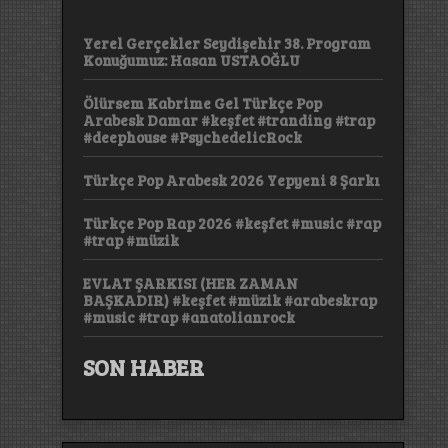
Yerel Gerçekler Seydişehir 38. Program
Konuğumuz: Hasan USTAOĞLU
Ölürsem Kabrime Gel Türkçe Pop
Arabesk Damar #keşfet #tranding #trap
#deephouse #PsychedelicRock
Türkçe Pop Arabesk 2026 Yepyeni 8 Şarkı
Türkçe Pop Rap 2026 #keşfet #music #rap
#trap #müzik
EVLAT ŞARKISI (HER ZAMAN
BAŞKADIR) #keşfet #müzik #arabeskrap
#music #trap #anatolianrock
SON HABER