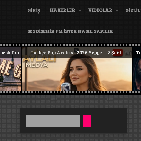
Skip
to
HABERLER
VİDEOLAR
GIRIŞ
GIZLIL
content
SEYDİŞEHİR FM İSTEK NASIL YAPILIR
mar #keşfet #tranding #trap #deephouse #PsychedelicRock
Türkçe Pop Arabesk 2026 Yepyeni 8 Şarkı
Türkçe Po