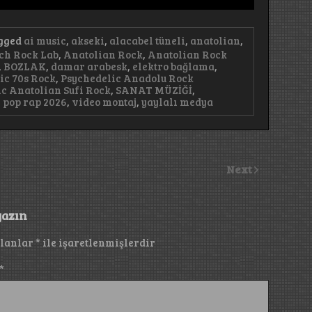
gged
ai music
,
akseki
,
alacabel tüneli
,
anatolian
,
ch Rock Lab
,
Anatolian Rock
,
Anatolian Rock
,
BOZLAK
,
damar arabesk
,
elektro bağlama
,
ic 70s Rock
,
Psychedelic Anadolu Rock
c Anatolian Sufi Rock
,
SANAT MÜZİĞİ
,
 pop rap 2026
,
video montaj
,
yaylalı medya
Next
yazın
alanlar
*
ile işaretlenmişlerdir
*