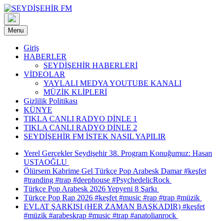
Skip
to
content
Menu
Giriş
HABERLER
SEYDİŞEHİR HABERLERİ
VİDEOLAR
YAYLALI MEDYA YOUTUBE KANALI
MÜZİK KLİPLERİ
Gizlilik Politikası
KÜNYE
TIKLA CANLI RADYO DİNLE 1
TIKLA CANLI RADYO DİNLE 2
SEYDİŞEHİR FM İSTEK NASIL YAPILIR
Yerel Gerçekler Seydişehir 38. Program Konuğumuz: Hasan
USTAOĞLU
Ölürsem Kabrime Gel Türkçe Pop Arabesk Damar #keşfet
#tranding #trap #deephouse #PsychedelicRock
Türkçe Pop Arabesk 2026 Yepyeni 8 Şarkı
Türkçe Pop Rap 2026 #keşfet #music #rap #trap #müzik
EVLAT ŞARKISI (HER ZAMAN BAŞKADIR) #keşfet
#müzik #arabeskrap #music #trap #anatolianrock