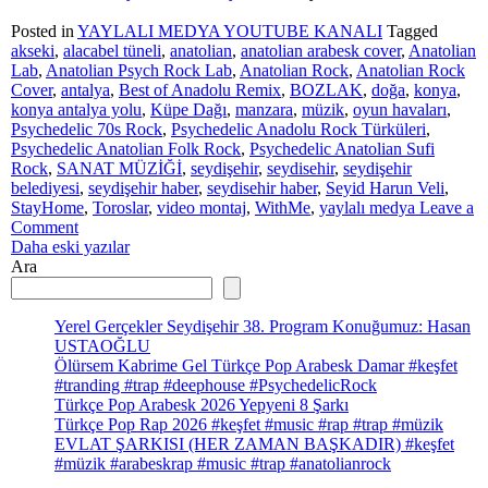
Bir
Pop
Posted in
YAYLALI MEDYA YOUTUBE KANALI
Tagged
Müzik
akseki
,
alacabel tüneli
,
anatolian
,
anatolian arabesk cover
,
Anatolian
Şarkısı
Lab
,
Anatolian Psych Rock Lab
,
Anatolian Rock
,
Anatolian Rock
#keşfet
Cover
,
antalya
,
Best of Anadolu Remix
,
BOZLAK
,
doğa
,
konya
,
#popmusic
konya antalya yolu
,
Küpe Dağı
,
manzara
,
müzik
,
oyun havaları
,
Psychedelic 70s Rock
,
Psychedelic Anadolu Rock Türküleri
,
Psychedelic Anatolian Folk Rock
,
Psychedelic Anatolian Sufi
Rock
,
SANAT MÜZİĞİ
,
seydişehir
,
seydisehir
,
seydişehir
belediyesi
,
seydişehir haber
,
seydisehir haber
,
Seyid Harun Veli
,
StayHome
,
Toroslar
,
video montaj
,
WithMe
,
yaylalı medya
Leave a
on
Comment
Yazı
Seydişehir
Daha eski yazılar
Güzeli
Ara
gezinmesi
Oyun
Havası
2026
Yerel Gerçekler Seydişehir 38. Program Konuğumuz: Hasan
da
USTAOĞLU
Düğünlerde
Ölürsem Kabrime Gel Türkçe Pop Arabesk Damar #keşfet
Moda
#tranding #trap #deephouse #PsychedelicRock
Türkçe Pop Arabesk 2026 Yepyeni 8 Şarkı
Türkçe Pop Rap 2026 #keşfet #music #rap #trap #müzik
EVLAT ŞARKISI (HER ZAMAN BAŞKADIR) #keşfet
#müzik #arabeskrap #music #trap #anatolianrock