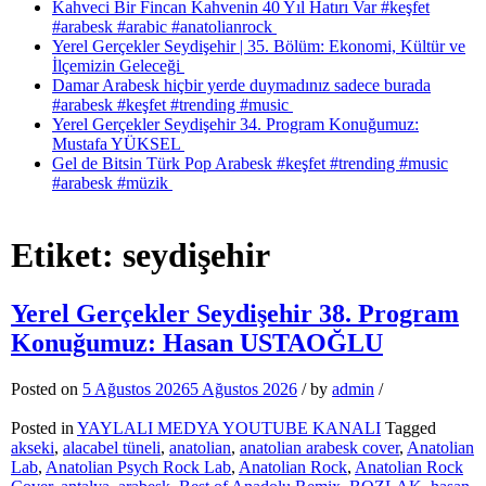
Kahveci Bir Fincan Kahvenin 40 Yıl Hatırı Var #keşfet
#arabesk #arabic #anatolianrock
Yerel Gerçekler Seydişehir | 35. Bölüm: Ekonomi, Kültür ve
İlçemizin Geleceği
Damar Arabesk hiçbir yerde duymadınız sadece burada
#arabesk #keşfet #trending #music
Yerel Gerçekler Seydişehir 34. Program Konuğumuz:
Mustafa YÜKSEL
Gel de Bitsin Türk Pop Arabesk #keşfet #trending #music
#arabesk #müzik
Etiket:
seydişehir
Yerel Gerçekler Seydişehir 38. Program
Konuğumuz: Hasan USTAOĞLU
Posted on
5 Ağustos 2026
5 Ağustos 2026
/
by
admin
/
Posted in
YAYLALI MEDYA YOUTUBE KANALI
Tagged
akseki
,
alacabel tüneli
,
anatolian
,
anatolian arabesk cover
,
Anatolian
Lab
,
Anatolian Psych Rock Lab
,
Anatolian Rock
,
Anatolian Rock