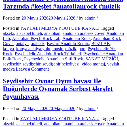
Seydişehir
Tarzında #keşfet #anatolianrock #müzik
|
35.
Bölüm:
Posted on
20 Mayıs 2026
20 Mayıs 2026
/
by
admin
/
Ekonomi,
Kültür
Posted in
YAYLALI MEDYA YOUTUBE KANALI
Tagged
ve
akseki
,
alacabel tüneli
,
anatolian
,
anatolian arabesk cover
,
Anatolian
İlçemizin
Lab
,
Anatolian Psych Rock Lab
,
Anatolian Rock
,
Anatolian Rock
Geleceği
Cover
,
antalya
,
arabesk
,
Best of Anadolu Remix
,
BOZLAK
,
konya
,
konya antalya yolu
,
music
,
müzik
,
pop
,
Psychedelic 70s
Rock
,
Psychedelic Anadolu Rock Türküleri
,
Psychedelic Anatolian
Folk Rock
,
Psychedelic Anatolian Sufi Rock
,
SANAT MÜZİĞİ
,
seydisehir
,
seydişehir
,
seydişehir belediyesi
,
video montaj
,
yaylalı
on
medya
Leave a Comment
Sokak
Susmaz
Seydişehir Oynar Oyun havası İle
Psychedelic
Düğünlerde Oynamak Serbest #keşfet
Anadolu
Rock
#oyunhavası
Tarzında
#keşfet
Posted on
20 Mayıs 2026
20 Mayıs 2026
/
by
admin
/
#anatolianrock
#müzik
Posted in
YAYLALI MEDYA YOUTUBE KANALI
Tagged
akseki
,
alacabel tüneli
,
anatolian
,
anatolian arabesk cover
,
Anatolian