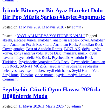
Comment
Dört
Duvarın
İçimde Bitmeyen Bir Ayaz Hareket Dolu
Feryadı
Bir Pop Müzik Şarkısı #keşfet #popmusic
kader
mahkumlarına
özel
Posted on
13 Mayıs 2026
13 Mayıs 2026
/
by
admin
/
arabesk
bir
Posted in
YAYLALI MEDYA YOUTUBE KANALI
Tagged
şarkı
akseki
,
alacabel tüneli
,
anatolian
,
anatolian arabesk cover
,
Anatolian
#keşfet
Lab
,
Anatolian Psych Rock Lab
,
Anatolian Rock
,
Anatolian Rock
#anatolianrock
Cover
,
antalya
,
Best of Anadolu Remix
,
BOZLAK
,
doğa
,
keşfet
,
#arabic
konya
,
konya antalya yolu
,
Küpe Dağı
,
manzara
,
müzik
,
oyun
havaları
,
Psychedelic 70s Rock
,
Psychedelic Anadolu Rock
Türküleri
,
Psychedelic Anatolian Folk Rock
,
Psychedelic Anatolian
Sufi Rock
,
SANAT MÜZİĞİ
,
seydisehir
,
seydişehir
,
seydişehir
belediyesi
,
seydişehir haber
,
seydisehir haber
,
Seyid Harun Veli
,
StayHome
,
Toroslar
,
video montaj
,
yaylalı medya
Leave a
on
Comment
İçimde
Bitmeyen
Seydişehir Güzeli Oyun Havası 2026 da
Bir
Düğünlerde Moda
Ayaz
Hareket
Dolu
Posted on
11 Mayıs 2026
11 Mayıs 2026
/
by
admin
/