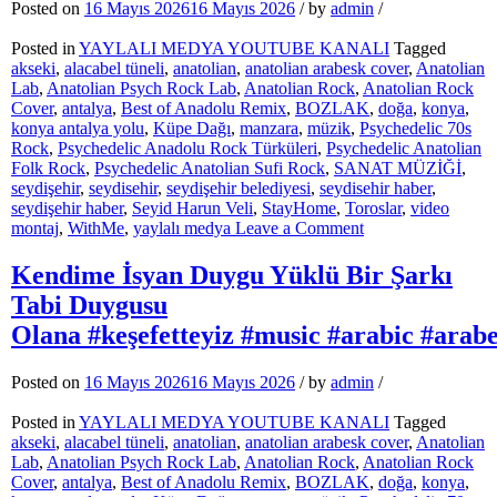
Posted on
16 Mayıs 2026
16 Mayıs 2026
/
by
admin
/
#music
#ai
Posted in
YAYLALI MEDYA YOUTUBE KANALI
Tagged
akseki
,
alacabel tüneli
,
anatolian
,
anatolian arabesk cover
,
Anatolian
Lab
,
Anatolian Psych Rock Lab
,
Anatolian Rock
,
Anatolian Rock
Cover
,
antalya
,
Best of Anadolu Remix
,
BOZLAK
,
doğa
,
konya
,
konya antalya yolu
,
Küpe Dağı
,
manzara
,
müzik
,
Psychedelic 70s
Rock
,
Psychedelic Anadolu Rock Türküleri
,
Psychedelic Anatolian
Folk Rock
,
Psychedelic Anatolian Sufi Rock
,
SANAT MÜZİĞİ
,
seydişehir
,
seydisehir
,
seydişehir belediyesi
,
seydisehir haber
,
seydişehir haber
,
Seyid Harun Veli
,
StayHome
,
Toroslar
,
video
on
montaj
,
WithMe
,
yaylalı medya
Leave a Comment
Bitmeyen
Sızı
Kendime İsyan Duygu Yüklü Bir Şarkı
Duygu
Tabi Duygusu
Yüklü
Bir
Olana #keşefetteyiz #music #arabic #arab
Şarkı #keşfet #ana
Anadolu
Posted on
16 Mayıs 2026
16 Mayıs 2026
/
by
admin
/
Rock
Tarzında
Posted in
YAYLALI MEDYA YOUTUBE KANALI
Tagged
akseki
,
alacabel tüneli
,
anatolian
,
anatolian arabesk cover
,
Anatolian
Lab
,
Anatolian Psych Rock Lab
,
Anatolian Rock
,
Anatolian Rock
Cover
,
antalya
,
Best of Anadolu Remix
,
BOZLAK
,
doğa
,
konya
,