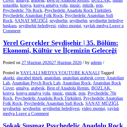
Cover
,
antalya
,
arabesk
,
Best of Anadolu Remix
,
BOZLAK
,
hasan
ustaoğlu
,
konya
,
konya antalya yolu
,
music
,
müzik
,
pop
,
Psychedelic 70s Rock
,
Psychedelic Anadolu Rock Türküleri
,
Psychedelic Anatolian Folk Rock
,
Psychedelic Anatolian Sufi
Rock
,
SANAT MÜZİĞİ
,
seydişehir
,
seydisehir
,
seydişehir belediye
başkanı
,
seydişehir belediyesi
,
video montaj
,
yaylalı medya
Leave a
on
Comment
Yerel
Gerçekler
Yerel Gerçekler Seydişehir | 35. Bölüm:
Seydişehir
Ekonomi, Kültür ve İlçemizin Geleceği
38.
Program
Konuğumuz:
Posted on
27 Haziran 2026
27 Haziran 2026
/
by
admin
/
Hasan
USTAOĞLU
Posted in
YAYLALI MEDYA YOUTUBE KANALI
Tagged
akseki
,
alacabel tüneli
,
anatolian
,
anatolian arabesk cover
,
Anatolian
Lab
,
Anatolian Psych Rock Lab
,
Anatolian Rock
,
Anatolian Rock
Cover
,
antalya
,
arabesk
,
Best of Anadolu Remix
,
BOZLAK
,
konya
,
konya antalya yolu
,
music
,
müzik
,
pop
,
Psychedelic 70s
Rock
,
Psychedelic Anadolu Rock Türküleri
,
Psychedelic Anatolian
Folk Rock
,
Psychedelic Anatolian Sufi Rock
,
SANAT MÜZİĞİ
,
seydisehir
,
seydişehir
,
seydişehir belediyesi
,
video montaj
,
yaylalı
on
medya
Leave a Comment
Yerel
Gerçekler
Sokak Susmaz Psychedelic Anadolu Rock