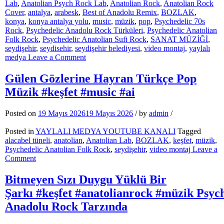
Lab
,
Anatolian Psych Rock Lab
,
Anatolian Rock
,
Anatolian Rock
Cover
,
antalya
,
arabesk
,
Best of Anadolu Remix
,
BOZLAK
,
konya
,
konya antalya yolu
,
music
,
müzik
,
pop
,
Psychedelic 70s
Rock
,
Psychedelic Anadolu Rock Türküleri
,
Psychedelic Anatolian
Folk Rock
,
Psychedelic Anatolian Sufi Rock
,
SANAT MÜZİĞİ
,
seydişehir
,
seydisehir
,
seydişehir belediyesi
,
video montaj
,
yaylalı
on
medya
Leave a Comment
Seydişehir
Oynar
Gülen Gözlerine Hayran Türkçe Pop
Oyun
Müzik #keşfet #music #ai
havası
İle
Düğünlerde
Posted on
19 Mayıs 2026
19 Mayıs 2026
/
by
admin
/
Oynamak
Serbest
Posted in
YAYLALI MEDYA YOUTUBE KANALI
Tagged
#keşfet
alacabel tüneli
,
anatolian
,
Anatolian Lab
,
BOZLAK
,
keşfet
,
müzik
,
#oyunhavası
Psychedelic Anatolian Folk Rock
,
seydişehir
,
video montaj
Leave a
on
Comment
Gülen
Gözlerine
Bitmeyen Sızı Duygu Yüklü Bir
Hayran
Şarkı #keşfet #anatolianrock #müzik Psyc
Türkçe
Pop
Anadolu Rock Tarzında
Müzik
#keşfet