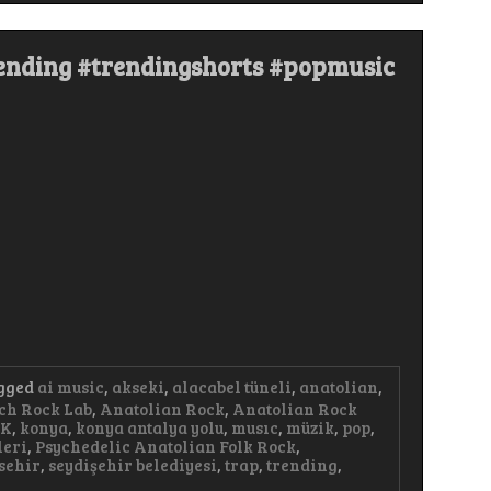
r
rending #trendingshorts #popmusic
t
c
c
ding
gged
ai music
,
akseki
,
alacabel tüneli
,
anatolian
,
ch Rock Lab
,
Anatolian Rock
,
Anatolian Rock
AK
,
konya
,
konya antalya yolu
,
musıc
,
müzik
,
pop
,
leri
,
Psychedelic Anatolian Folk Rock
,
sehir
,
seydişehir belediyesi
,
trap
,
trending
,