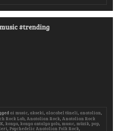
#keşfet #music #trending #trendingshorts #popmusic
pmusic #trending
gged
ai music
,
akseki
,
alacabel tüneli
,
anatolian
,
ch Rock Lab
,
Anatolian Rock
,
Anatolian Rock
AK
,
konya
,
konya antalya yolu
,
musıc
,
müzik
,
pop
,
leri
,
Psychedelic Anatolian Folk Rock
,