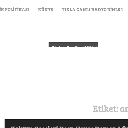
IK POLITIKASI
KÜNYE
TIKLA CANLI RADYO DİNLE 1
#PsychedelicRock
arkı
Türkçe Pop Rap 2026 #keşfet #music #rap #trap #müz
EVL
Etiket:
a