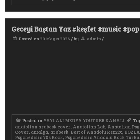
Aşk
Treni
Pop
Şarkı 
Geceyi Baştan Yaz #keşfet #music #po
Posted on
30 Mayıs 2026
/
by
admin
/
Posted in
YAYLALI MEDYA YOUTUBE KANALI
Ta
anatolian arabesk cover
,
Anatolian Lab
,
Anatolian Psy
Cover
,
antalya
,
arabesk
,
Best of Anadolu Remix
,
BOZL
Psychedelic 70s Rock
,
Psychedelic Anadolu Rock Türkü