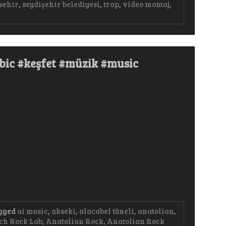
sehir
,
seydişehir belediyesi
,
trap
,
video montaj
,
abic #keşfet #müzik #music
gged
ai music
,
akseki
,
alacabel tüneli
,
anatolian
,
ch Rock Lab
,
Anatolian Rock
,
Anatolian Rock