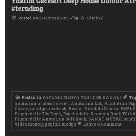
Yaktım Geceleri Deep House Damar Afr
#ternding
Posted on
5 Haziran 2026
/
by
admin
/
Posted in
YAYLALI MEDYA YOUTUBE KANALI
Ta
anatolian arabesk cover
,
Anatolian Lab
,
Anatolian Psy
Cover
,
antalya
,
arabesk
,
Best of Anadolu Remix
,
BOZL
Psychedelic 70s Rock
,
Psychedelic Anadolu Rock Türkü
Psychedelic Anatolian Sufi Rock
,
SANAT MÜZİĞİ
,
seydi
on
video montaj
,
yaylalı medya
Leave a Comment
Yaktı
Gecele