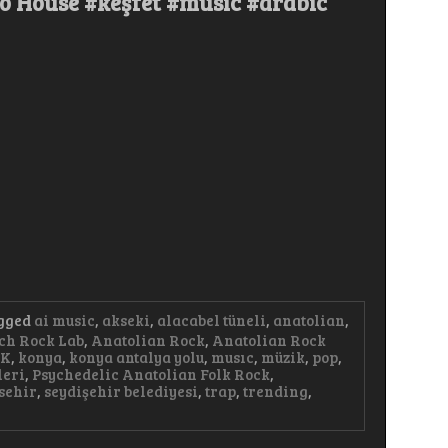
o House #keşfet #music #arabic
gged
ai music
,
akseki
,
alacabel tüneli
,
anatolian
,
ch Rock Lab
,
Anatolian Rock
,
Anatolian Rock
AK
,
konya
,
konya antalya yolu
,
musıc
,
müzik
,
pop
,
leri
,
Psychedelic Anatolian Folk Rock
,
sehir
,
seydişehir belediyesi
,
trap
,
trending
,
m
ri