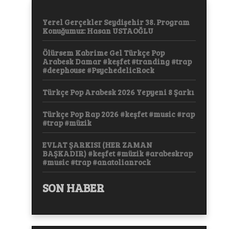
Yerel Gerçekler Seydişehir 38. Program
Konuğumuz: Hasan USTAOĞLU
Ölürsem Kabrime Gel Türkçe Pop
Arabesk Damar #keşfet #tranding #trap
#deephouse #PsychedelicRock
Türkçe Pop Arabesk 2026 Yepyeni 8 Şarkı
Türkçe Pop Rap 2026 #keşfet #music #rap
#trap #müzik
EVLAT ŞARKISI (HER ZAMAN
BAŞKADIR) #keşfet #müzik #arabeskrap
#music #trap #anatolianrock
SON HABER