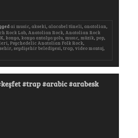
gged
ai music
,
akseki
,
alacabel tüneli
,
anatolian
,
ch Rock Lab
,
Anatolian Rock
,
Anatolian Rock
AK
,
konya
,
konya antalya yolu
,
musıc
,
müzik
,
pop
,
leri
,
Psychedelic Anatolian Folk Rock
,
sehir
,
seydişehir belediyesi
,
trap
,
video montaj
,
keşfet #trap #arabic #arabesk