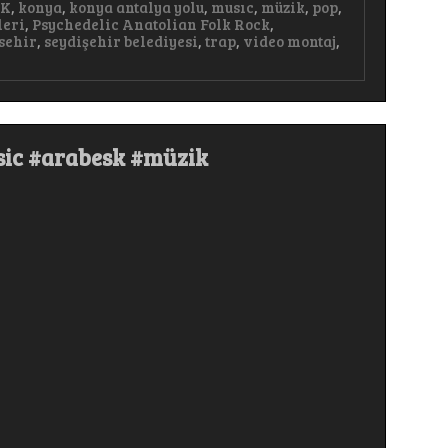
AK
,
konya
,
konya antalya yolu
,
musıc
,
müzik
,
pop
,
leri
,
Psychedelic Anatolian Folk Rock
,
sehir
,
seydişehir belediyesi
,
trap
,
video montaj
,
sic #arabesk #müzik