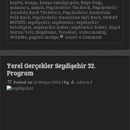
keşfet
,
konya
,
konya antalya yolu
,
Küpe Dağı
,
manzara
,
müzik
,
Psychedelic 70s Rock
,
Psychedelic
Anadolu Rock Türküleri
,
Psychedelic Anatolian
Folk Rock
,
Psychedelic Anatolian Sufi Rock
,
SANAT
MÜZİĞİ
,
seydişehir
,
seydisehir
,
seydişehir
belediyesi
,
seydişehir haber
,
seydisehir haber
,
Seyid
Harun Veli
,
StayHome
,
Toroslar
,
video montaj
,
on
WithMe
,
yaylalı medya
Leave a Comment
CANIM
ANNEM
Tüm
Annelerimiz
Hediyemiz
Yerel Gerçekler Seydişehir 32.
Olsun
#keşfet
Program
#anatolianro
#müzik
Posted on
10 Mayıs 2026
/
by
admin
/