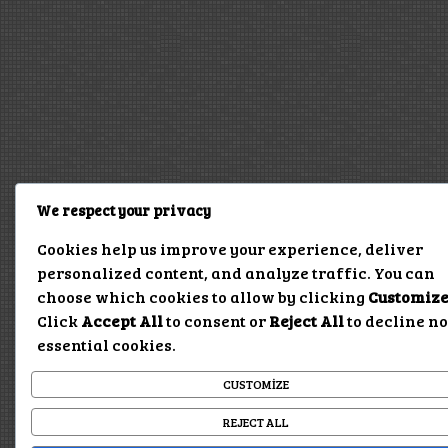
We respect your privacy
Cookies help us improve your experience, deliver
personalized content, and analyze traffic. You can
choose which cookies to allow by clicking
Customiz
Click
Accept All
to consent or
Reject All
to decline n
essential cookies.
CUSTOMIZE
REJECT ALL