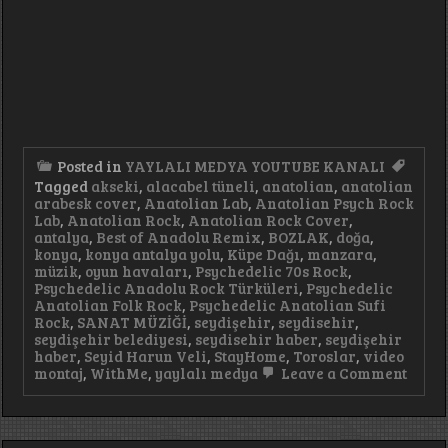
Posted in
YAYLALI MEDYA YOUTUBE KANALI
Tagged
akseki
,
alacabel tüneli
,
anatolian
,
anatolian
arabesk cover
,
Anatolian Lab
,
Anatolian Psych Rock
Lab
,
Anatolian Rock
,
Anatolian Rock Cover
,
antalya
,
Best of Anadolu Remix
,
BOZLAK
,
doğa
,
konya
,
konya antalya yolu
,
Küpe Dağı
,
manzara
,
müzik
,
oyun havaları
,
Psychedelic 70s Rock
,
Psychedelic Anadolu Rock Türküleri
,
Psychedelic
Anatolian Folk Rock
,
Psychedelic Anatolian Sufi
Rock
,
SANAT MÜZİĞİ
,
seydişehir
,
seydisehir
,
seydişehir belediyesi
,
seydisehir haber
,
seydişehir
haber
,
Seyid Harun Veli
,
StayHome
,
Toroslar
,
video
on
montaj
,
WithMe
,
yaylalı medya
Leave a Comment
Seydi
Güzel
Oyun
Hava