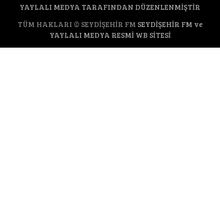
YAYLALI MEDYA TARAFINDAN DÜZENLENMİŞTİR
TÜM HAKLARI © SEYDİŞEHİR FM
SEYDİŞEHİR FM ve
YAYLALI MEDYA RESMİ WB SİTESİ