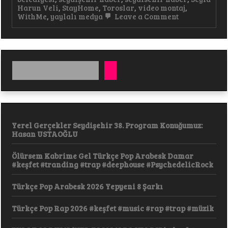
Harun Veli
,
StayHome
,
Toroslar
,
video montaj
,
on
WithMe
,
yaylalı medya
Leave a Comment
Bir
Teselli
Arıyorum
Duygusal
Bir
Şarkı #keşfe
Yerel Gerçekler Seydişehir 38. Program Konuğumuz:
Hasan USTAOĞLU
Ölürsem Kabrime Gel Türkçe Pop Arabesk Damar
#keşfet #tranding #trap #deephouse #PsychedelicRock
Türkçe Pop Arabesk 2026 Yepyeni 8 Şarkı
Türkçe Pop Rap 2026 #keşfet #music #rap #trap #müzik