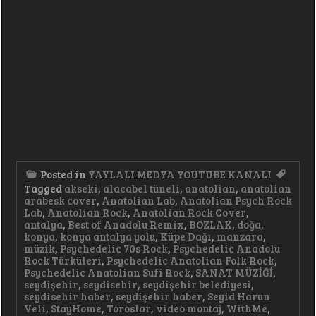
Posted in
YAYLALI MEDYA YOUTUBE KANALI
Tagged
akseki
,
alacabel tüneli
,
anatolian
,
anatolian
arabesk cover
,
Anatolian Lab
,
Anatolian Psych Rock
Lab
,
Anatolian Rock
,
Anatolian Rock Cover
,
antalya
,
Best of Anadolu Remix
,
BOZLAK
,
doğa
,
konya
,
konya antalya yolu
,
Küpe Dağı
,
manzara
,
müzik
,
Psychedelic 70s Rock
,
Psychedelic Anadolu
Rock Türküleri
,
Psychedelic Anatolian Folk Rock
,
Psychedelic Anatolian Sufi Rock
,
SANAT MÜZİĞİ
,
seydişehir
,
seydisehir
,
seydişehir belediyesi
,
seydisehir haber
,
seydişehir haber
,
Seyid Harun
Veli
,
StayHome
,
Toroslar
,
video montaj
,
WithMe
,