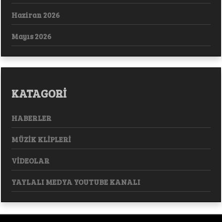
Haziran 2026
Mayıs 2026
KATAGORİ
HABERLER
MÜZİK KLİPLERİ
VİDEOLAR
YAYLALI MEDYA YOUTUBE KANALI