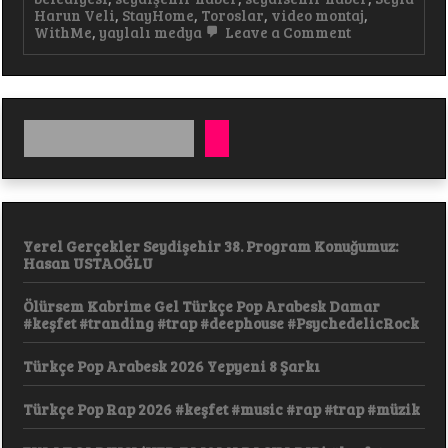
Harun Veli
,
StayHome
,
Toroslar
,
video montaj
,
on
WithMe
,
yaylalı medya
Leave a Comment
Bir
Teselli
Arıyorum
Duygusal
Bir
Şarkı #keşfe
Yerel Gerçekler Seydişehir 38. Program Konuğumuz:
Hasan USTAOĞLU
Ölürsem Kabrime Gel Türkçe Pop Arabesk Damar
#keşfet #tranding #trap #deephouse #PsychedelicRock
Türkçe Pop Arabesk 2026 Yepyeni 8 Şarkı
Türkçe Pop Rap 2026 #keşfet #music #rap #trap #müzik