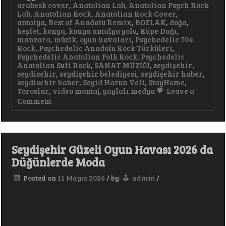
arabesk cover
,
Anatolian Lab
,
Anatolian Psych Rock
Lab
,
Anatolian Rock
,
Anatolian Rock Cover
,
antalya
,
Best of Anadolu Remix
,
BOZLAK
,
doğa
,
keşfet
,
konya
,
konya antalya yolu
,
Küpe Dağı
,
manzara
,
müzik
,
oyun havaları
,
Psychedelic 70s
Rock
,
Psychedelic Anadolu Rock Türküleri
,
Psychedelic Anatolian Folk Rock
,
Psychedelic
Anatolian Sufi Rock
,
SANAT MÜZİĞİ
,
seydişehir
,
seydisehir
,
seydişehir belediyesi
,
seydişehir haber
,
seydisehir haber
,
Seyid Harun Veli
,
StayHome
,
Toroslar
,
video montaj
,
yaylalı medya
Leave a
on
Comment
İçimde
Bitmeyen
Bir
Ayaz
Hareket
Seydişehir Güzeli Oyun Havası 2026 da
Dolu
Düğünlerde Moda
Bir
Pop
Müzik
Posted on
11 Mayıs 2026
/
by
admin
/
Şarkısı
#keşfet
#popmusic