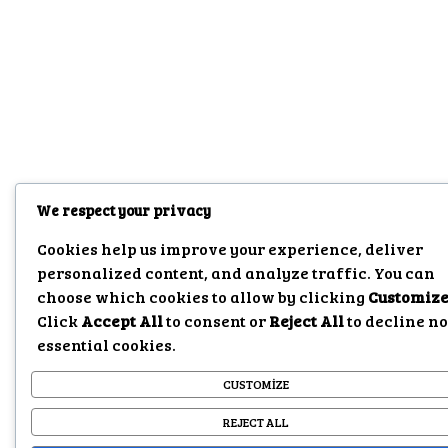
We respect your privacy
Cookies help us improve your experience, deliver
personalized content, and analyze traffic. You can
choose which cookies to allow by clicking
Customiz
Click
Accept All
to consent or
Reject All
to decline n
essential cookies.
CUSTOMIZE
REJECT ALL