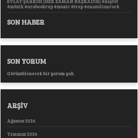
EVLAT ŞARKISI (HER ZAMAN BAŞKADIR) #keşfet
#müzik #arabeskrap #music #trap #anatolianrock
SON HABER
SON YORUM
Görüntülenecek bir yorum yok.
ARŞİV
Ağustos 2026
Temmuz 2026