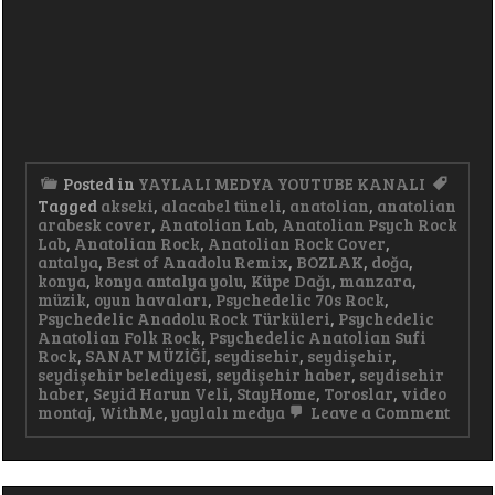
Posted in
YAYLALI MEDYA YOUTUBE KANALI
Tagged
akseki
,
alacabel tüneli
,
anatolian
,
anatolian
arabesk cover
,
Anatolian Lab
,
Anatolian Psych Rock
Lab
,
Anatolian Rock
,
Anatolian Rock Cover
,
antalya
,
Best of Anadolu Remix
,
BOZLAK
,
doğa
,
konya
,
konya antalya yolu
,
Küpe Dağı
,
manzara
,
müzik
,
oyun havaları
,
Psychedelic 70s Rock
,
Psychedelic Anadolu Rock Türküleri
,
Psychedelic
Anatolian Folk Rock
,
Psychedelic Anatolian Sufi
Rock
,
SANAT MÜZİĞİ
,
seydisehir
,
seydişehir
,
seydişehir belediyesi
,
seydişehir haber
,
seydisehir
haber
,
Seyid Harun Veli
,
StayHome
,
Toroslar
,
video
on
montaj
,
WithMe
,
yaylalı medya
Leave a Comment
Seydi
Güzel
Oyun
Hava