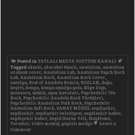
Posted in
YAYLALI MEDYA YOUTUBE KANALI
Tagged
akseki
,
alacabel tüneli
,
anatolian
,
anatolian
arabesk cover
,
Anatolian Lab
,
Anatolian Psych Rock
Lab
,
Anatolian Rock
,
Anatolian Rock Cover
,
antalya
,
Best of Anadolu Remix
,
BOZLAK
,
doğa
,
keşfet
,
konya
,
konya antalya yolu
,
Küpe Dağı
,
manzara
,
müzik
,
oyun havaları
,
Psychedelic 70s
Rock
,
Psychedelic Anadolu Rock Türküleri
,
Psychedelic Anatolian Folk Rock
,
Psychedelic
Anatolian Sufi Rock
,
SANAT MÜZİĞİ
,
seydişehir
,
seydisehir
,
seydişehir belediyesi
,
seydisehir haber
,
seydişehir haber
,
Seyid Harun Veli
,
StayHome
,
Toroslar
,
video montaj
,
yaylalı medya
Leave a
on
Comment
Dört