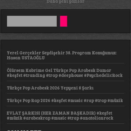
Daha yeni yazılar
gezinmesi
#keşfe
#musi
#ai
Yerel Gerçekler Seydişehir 38. Program Konuğumuz:
Hasan USTAOĞLU
Ölürsem Kabrime Gel Türkçe Pop Arabesk Damar
#keşfet #tranding #trap #deephouse #PsychedelicRock
Türkçe Pop Arabesk 2026 Yepyeni 8 Şarkı
Türkçe Pop Rap 2026 #keşfet #music #rap #trap #müzik
EVLAT ŞARKISI (HER ZAMAN BAŞKADIR) #keşfet
#müzik #arabeskrap #music #trap #anatolianrock