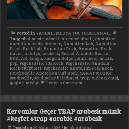
Posted in
YAYLALI MEDYA YOUTUBE KANALI
Tagged
ai music
,
akseki
,
alacabel tüneli
,
anatolian
,
anatolian arabesk cover
,
Anatolian Lab
,
Anatolian
Psych Rock Lab
,
Anatolian Rock
,
Anatolian Rock
Cover
,
antalya
,
arabesk
,
Best of Anadolu Remix
,
BOZLAK
,
konya
,
konya antalya yolu
,
musıc
,
müzik
,
pop
,
Psychedelic 70s Rock
,
Psychedelic Anadolu
Rock Türküleri
,
Psychedelic Anatolian Folk Rock
,
Psychedelic Anatolian Sufi Rock
,
SANAT MÜZİĞİ
,
seydisehir
,
seydişehir belediyesi
,
trap
,
video montaj
,
on
yaylalı medya
Leave a Comment
Kaldırımda
Ateş
Trap
Arabesk
Şarkı
Kervanlar Geçer TRAP arabesk müzik
#keşfet
#trap
#keşfet #trap #arabic #arabesk
#arabic
#arabesk
Posted on
20 Mayıs 2026
/
by
admin
/