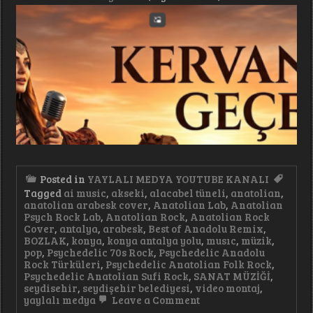
#anatolianrock
Posted in
YAYLALI MEDYA YOUTUBE KANALI
Tagged
ai music
,
akseki
,
alacabel tüneli
,
anatolian
,
anatolian arabesk cover
,
Anatolian Lab
,
Anatolian
Psych Rock Lab
,
Anatolian Rock
,
Anatolian Rock
Cover
,
antalya
,
arabesk
,
Best of Anadolu Remix
,
BOZLAK
,
konya
,
konya antalya yolu
,
musıc
,
müzik
,
pop
,
Psychedelic 70s Rock
,
Psychedelic Anadolu
Rock Türküleri
,
Psychedelic Anatolian Folk Rock
,
Psychedelic Anatolian Sufi Rock
,
SANAT MÜZİĞİ
,
seydisehir
,
seydişehir belediyesi
,
video montaj
,
on
yaylalı medya
Leave a Comment
Kervanlar