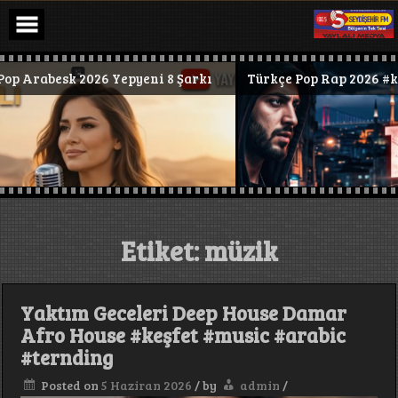
Skip
to
content
 #trap #deephouse #PsychedelicRock
sk 2026 Yepyeni 8 Şarkı
Türkçe Pop Rap 2026 #keşfet #mu
Etiket:
müzik
Yaktım Geceleri Deep House Damar
Afro House #keşfet #music #arabic
#ternding
Posted on
5 Haziran 2026
/
by
admin
/