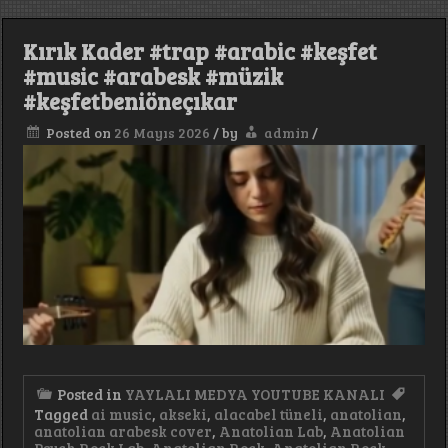
Hareket
Dolu
Bir
Kırık Kader #trap #arabic #keşfet
Şarkı
#arabic
#music #arabesk #müzik
#keşfet
#keşfetbeniöneçıkar
#müzik
#music
Posted on
26 Mayıs 2026
/
by
admin
/
Posted in
YAYLALI MEDYA YOUTUBE KANALI
Tagged
ai music
,
akseki
,
alacabel tüneli
,
anatolian
,
anatolian arabesk cover
,
Anatolian Lab
,
Anatolian