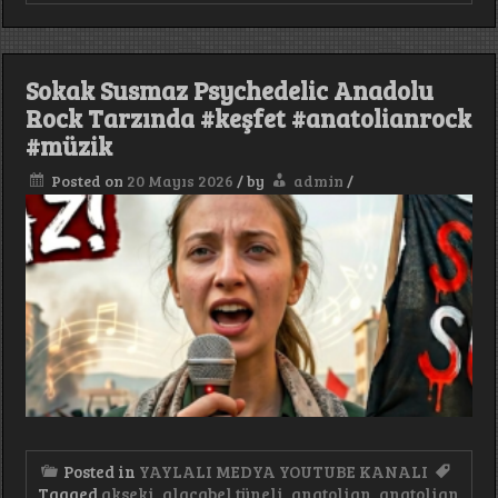
Geçer
TRAP
arabesk
müzik
Sokak Susmaz Psychedelic Anadolu
#keşfet
#trap
Rock Tarzında #keşfet #anatolianrock
#arabic
#müzik
#arabesk
Posted on
20 Mayıs 2026
/
by
admin
/
Posted in
YAYLALI MEDYA YOUTUBE KANALI
Tagged
akseki
,
alacabel tüneli
,
anatolian
,
anatolian