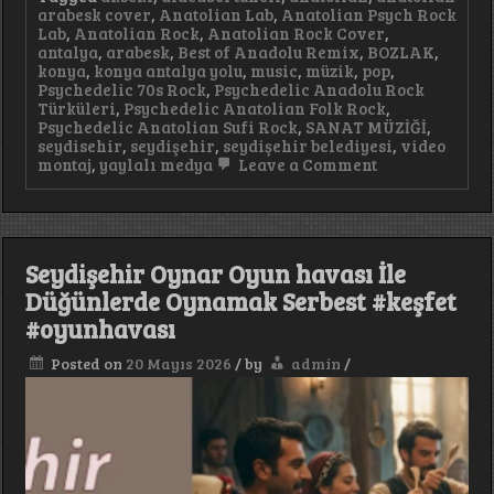
arabesk cover
,
Anatolian Lab
,
Anatolian Psych Rock
Lab
,
Anatolian Rock
,
Anatolian Rock Cover
,
antalya
,
arabesk
,
Best of Anadolu Remix
,
BOZLAK
,
konya
,
konya antalya yolu
,
music
,
müzik
,
pop
,
Psychedelic 70s Rock
,
Psychedelic Anadolu Rock
Türküleri
,
Psychedelic Anatolian Folk Rock
,
Psychedelic Anatolian Sufi Rock
,
SANAT MÜZİĞİ
,
seydisehir
,
seydişehir
,
seydişehir belediyesi
,
video
on
montaj
,
yaylalı medya
Leave a Comment
Sokak
Susmaz
Psychedelic
Anadolu
Rock
Seydişehir Oynar Oyun havası İle
Tarzında
#keşfet
Düğünlerde Oynamak Serbest #keşfet
#anatolianroc
#oyunhavası
#müzik
Posted on
20 Mayıs 2026
/
by
admin
/