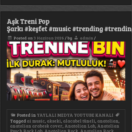
Geceleri
Deep
House
Damar
Aşk Treni Pop
Afro
House
Şarkı #keşfet #music #trending #trendi
#keşfet
#music
Posted on
3 Haziran 2026
/
by
admin
/
#arabic
#terndi
Posted in
YAYLALI MEDYA YOUTUBE KANALI
Tagged
ai music
,
akseki
,
alacabel tüneli
,
anatolian
,
anatolian arabesk cover
,
Anatolian Lab
,
Anatolian
Psych Rock Lab
,
Anatolian Rock
,
Anatolian Rock