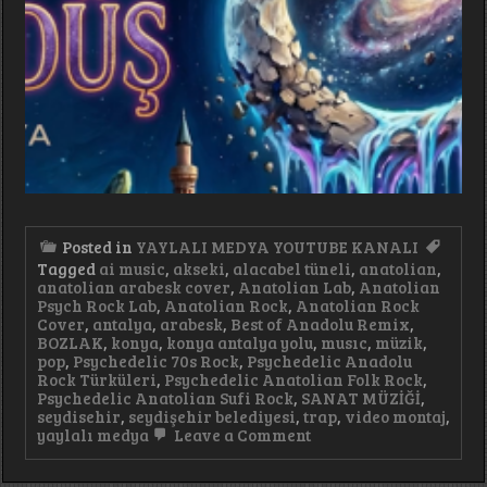
Posted in
YAYLALI MEDYA YOUTUBE KANALI
Tagged
ai music
,
akseki
,
alacabel tüneli
,
anatolian
,
anatolian arabesk cover
,
Anatolian Lab
,
Anatolian
Psych Rock Lab
,
Anatolian Rock
,
Anatolian Rock
Cover
,
antalya
,
arabesk
,
Best of Anadolu Remix
,
BOZLAK
,
konya
,
konya antalya yolu
,
musıc
,
müzik
,
pop
,
Psychedelic 70s Rock
,
Psychedelic Anadolu
Rock Türküleri
,
Psychedelic Anatolian Folk Rock
,
Psychedelic Anatolian Sufi Rock
,
SANAT MÜZİĞİ
,
seydisehir
,
seydişehir belediyesi
,
trap
,
video montaj
,
on
yaylalı medya
Leave a Comment
Geceye
Düş