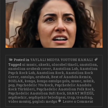
Posted in
YAYLALI MEDYA YOUTUBE KANALI
Tagged
ai music
,
akseki
,
alacabel tüneli
,
anatolian
,
anatolian arabesk cover
,
Anatolian Lab
,
Anatolian
Psych Rock Lab
,
Anatolian Rock
,
Anatolian Rock
Cover
,
antalya
,
arabesk
,
Best of Anadolu Remix
,
BOZLAK
,
konya
,
konya antalya yolu
,
musıc
,
müzik
,
pop
,
Psychedelic 70s Rock
,
Psychedelic Anadolu
Rock Türküleri
,
Psychedelic Anatolian Folk Rock
,
Psychedelic Anatolian Sufi Rock
,
SANAT MÜZİĞİ
,
seydisehir
,
seydişehir belediyesi
,
trap
,
trending
,
on
video montaj
,
yaylalı medya
Leave a Comment
Yaktım