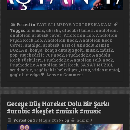
Posted in
YAYLALI MEDYA YOUTUBE KANALI
Tagged
ai music
,
akseki
,
alacabel tüneli
,
anatolian
,
anatolian arabesk cover
,
Anatolian Lab
,
Anatolian
Psych Rock Lab
,
Anatolian Rock
,
Anatolian Rock
Cover
,
antalya
,
arabesk
,
Best of Anadolu Remix
,
BOZLAK
,
konya
,
konya antalya yolu
,
musıc
,
müzik
,
pop
,
Psychedelic 70s Rock
,
Psychedelic Anadolu
Rock Türküleri
,
Psychedelic Anatolian Folk Rock
,
Psychedelic Anatolian Sufi Rock
,
SANAT MÜZİĞİ
,
seydisehir
,
seydişehir belediyesi
,
trap
,
video montaj
,
on
yaylalı medya
Leave a Comment
Geceyi
Baştan
Yaz
#keşfet
#music
Geceye Düş Hareket Dolu Bir Şarkı
#popmusic
#trending
#arabic #keşfet #müzik #music
Posted on
28 Mayıs 2026
/
by
admin
/