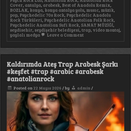
Psych Rock Lab
,
Anatolian Rock
,
Anatolian Rock
Cover
,
antalya
,
arabesk
,
Best of Anadolu Remix
,
BOZLAK
,
konya
,
konya antalya yolu
,
musıc
,
müzik
,
pop
,
Psychedelic 70s Rock
,
Psychedelic Anadolu
Rock Türküleri
,
Psychedelic Anatolian Folk Rock
,
Psychedelic Anatolian Sufi Rock
,
SANAT MÜZİĞİ
,
seydisehir
,
seydişehir belediyesi
,
trap
,
video montaj
,
on
yaylalı medya
Leave a Comment
Kırık
Kader
#trap
#arabic
#keşfet
Kaldırımda Ateş Trap Arabesk Şarkı
#music
#arabesk
#keşfet #trap #arabic #arabesk
#müzik
#anatolianrock
#keşfetbeniöneçıkar
Posted on
22 Mayıs 2026
/
by
admin
/