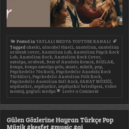
Posted in
YAYLALI MEDYA YOUTUBE KANALI
Tagged
akseki
,
alacabel tüneli
,
anatolian
,
anatolian
arabesk cover
,
Anatolian Lab
,
Anatolian Psych Rock
Lab
,
Anatolian Rock
,
Anatolian Rock Cover
,
antalya
,
arabesk
,
Best of Anadolu Remix
,
BOZLAK
,
konya
,
konya antalya yolu
,
music
,
müzik
,
pop
,
Psychedelic 70s Rock
,
Psychedelic Anadolu Rock
Türküleri
,
Psychedelic Anatolian Folk Rock
,
Psychedelic Anatolian Sufi Rock
,
SANAT MÜZİĞİ
,
seydisehir
,
seydişehir
,
seydişehir belediyesi
,
video
on
montaj
,
yaylalı medya
Leave a Comment
Seydişehir
Oynar
Oyun
havası
İle
Gülen Gözlerine Hayran Türkçe Pop
Düğünlerde
Oynamak
Müzik #keşfet #music #ai