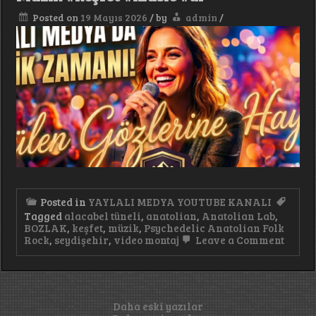
Serbest
#keşfet
Posted on
19 Mayıs 2026
/
by
admin
/
#oyunhavası
Posted in
YAYLALI MEDYA YOUTUBE KANALI
Tagged
alacabel tüneli
,
anatolian
,
Anatolian Lab
,
BOZLAK
,
keşfet
,
müzik
,
Psychedelic Anatolian Folk
on
Rock
,
seydişehir
,
video montaj
Leave a Comment
Gülen
Gözle
Hayr
Türkç
Pop
Yazı
Daha eski yazılar
Müzik