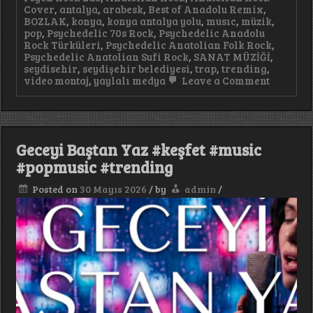
Cover
,
antalya
,
arabesk
,
Best of Anadolu Remix
,
BOZLAK
,
konya
,
konya antalya yolu
,
musıc
,
müzik
,
pop
,
Psychedelic 70s Rock
,
Psychedelic Anadolu
Rock Türküleri
,
Psychedelic Anatolian Folk Rock
,
Psychedelic Anatolian Sufi Rock
,
SANAT MÜZİĞİ
,
seydisehir
,
seydişehir belediyesi
,
trap
,
trending
,
on
video montaj
,
yaylalı medya
Leave a Comment
Aşk
Treni
Pop
Şarkı #k
Geceyi Baştan Yaz #keşfet #music
#popmusic #trending
Posted on
30 Mayıs 2026
/
by
admin
/