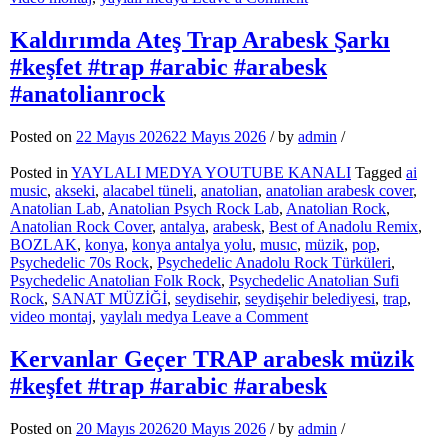
Kırık
Kader
Kaldırımda Ateş Trap Arabesk Şarkı
#trap
#keşfet #trap #arabic #arabesk
#arabic
#keşfet
#anatolianrock
#music
#arabesk
Posted on
22 Mayıs 2026
22 Mayıs 2026
/
by
admin
/
#müzik
#keşfetbeniöneçıkar
Posted in
YAYLALI MEDYA YOUTUBE KANALI
Tagged
ai
music
,
akseki
,
alacabel tüneli
,
anatolian
,
anatolian arabesk cover
,
Anatolian Lab
,
Anatolian Psych Rock Lab
,
Anatolian Rock
,
Anatolian Rock Cover
,
antalya
,
arabesk
,
Best of Anadolu Remix
,
BOZLAK
,
konya
,
konya antalya yolu
,
musıc
,
müzik
,
pop
,
Psychedelic 70s Rock
,
Psychedelic Anadolu Rock Türküleri
,
Psychedelic Anatolian Folk Rock
,
Psychedelic Anatolian Sufi
Rock
,
SANAT MÜZİĞİ
,
seydisehir
,
seydişehir belediyesi
,
trap
,
on
video montaj
,
yaylalı medya
Leave a Comment
Kaldırımda
Ateş
Kervanlar Geçer TRAP arabesk müzik
Trap
#keşfet #trap #arabic #arabesk
Arabesk
Şarkı
#keşfet
Posted on
20 Mayıs 2026
20 Mayıs 2026
/
by
admin
/
#trap