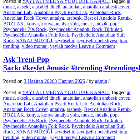
Posted in
YAYLALI MEDYA YOUTUBE KANALI
Tagged
ai
music
,
akseki
,
alacabel tüneli
,
anatolian
,
anatolian arabesk cover
,
Anatolian Lab
,
Anatolian Psych Rock Lab
,
Anatolian Rock
,
Anatolian Rock Cover
,
antalya
,
arabesk
,
Best of Anadolu Remix
,
BOZLAK
,
konya
,
konya antalya yolu
,
musıc
,
müzik
,
pop
,
Psychedelic 70s Rock
,
Psychedelic Anadolu Rock Türküleri
,
Psychedelic Anatolian Folk Rock
,
Psychedelic Anatolian Sufi
Rock
,
SANAT MÜZİĞİ
,
seydisehir
,
seydişehir belediyesi
,
trap
,
on
trending
,
video montaj
,
yaylalı medya
Leave a Comment
Yaktım
Geceleri
Aşk Treni Pop
Deep
Şarkı #keşfet #music #trending #trending
House
Damar
Afro
Posted on
3 Haziran 2026
3 Haziran 2026
/
by
admin
/
House
#keşfet
Posted in
YAYLALI MEDYA YOUTUBE KANALI
Tagged
ai
#music
music
,
akseki
,
alacabel tüneli
,
anatolian
,
anatolian arabesk cover
,
#arabic
Anatolian Lab
,
Anatolian Psych Rock Lab
,
Anatolian Rock
,
#ternding
Anatolian Rock Cover
,
antalya
,
arabesk
,
Best of Anadolu Remix
,
BOZLAK
,
konya
,
konya antalya yolu
,
musıc
,
müzik
,
pop
,
Psychedelic 70s Rock
,
Psychedelic Anadolu Rock Türküleri
,
Psychedelic Anatolian Folk Rock
,
Psychedelic Anatolian Sufi
Rock
,
SANAT MÜZİĞİ
,
seydisehir
,
seydişehir belediyesi
,
trap
,
on
trending
,
video montaj
,
yaylalı medya
Leave a Comment