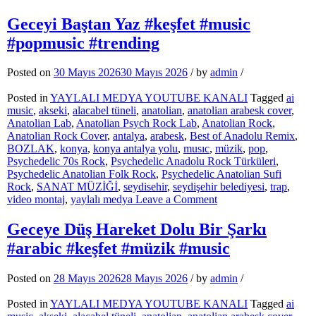
Aşk
Treni
Geceyi Baştan Yaz #keşfet #music
Pop
#popmusic #trending
Şarkı #keşfe
Posted on
30 Mayıs 2026
30 Mayıs 2026
/
by
admin
/
Posted in
YAYLALI MEDYA YOUTUBE KANALI
Tagged
ai
music
,
akseki
,
alacabel tüneli
,
anatolian
,
anatolian arabesk cover
,
Anatolian Lab
,
Anatolian Psych Rock Lab
,
Anatolian Rock
,
Anatolian Rock Cover
,
antalya
,
arabesk
,
Best of Anadolu Remix
,
BOZLAK
,
konya
,
konya antalya yolu
,
musıc
,
müzik
,
pop
,
Psychedelic 70s Rock
,
Psychedelic Anadolu Rock Türküleri
,
Psychedelic Anatolian Folk Rock
,
Psychedelic Anatolian Sufi
Rock
,
SANAT MÜZİĞİ
,
seydisehir
,
seydişehir belediyesi
,
trap
,
on
video montaj
,
yaylalı medya
Leave a Comment
Geceyi
Baştan
Geceye Düş Hareket Dolu Bir Şarkı
Yaz
#arabic #keşfet #müzik #music
#keşfet
#music
#popmusic
Posted on
28 Mayıs 2026
28 Mayıs 2026
/
by
admin
/
#trending
Posted in
YAYLALI MEDYA YOUTUBE KANALI
Tagged
ai