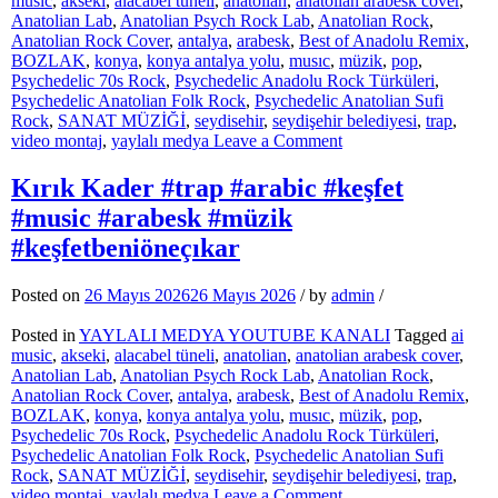
music
,
akseki
,
alacabel tüneli
,
anatolian
,
anatolian arabesk cover
,
Anatolian Lab
,
Anatolian Psych Rock Lab
,
Anatolian Rock
,
Anatolian Rock Cover
,
antalya
,
arabesk
,
Best of Anadolu Remix
,
BOZLAK
,
konya
,
konya antalya yolu
,
musıc
,
müzik
,
pop
,
Psychedelic 70s Rock
,
Psychedelic Anadolu Rock Türküleri
,
Psychedelic Anatolian Folk Rock
,
Psychedelic Anatolian Sufi
Rock
,
SANAT MÜZİĞİ
,
seydisehir
,
seydişehir belediyesi
,
trap
,
on
video montaj
,
yaylalı medya
Leave a Comment
Geceye
Düş
Kırık Kader #trap #arabic #keşfet
Hareket
#music #arabesk #müzik
Dolu
Bir
#keşfetbeniöneçıkar
Şarkı
#arabic
Posted on
26 Mayıs 2026
26 Mayıs 2026
/
by
admin
/
#keşfet
#müzik
Posted in
YAYLALI MEDYA YOUTUBE KANALI
Tagged
ai
#music
music
,
akseki
,
alacabel tüneli
,
anatolian
,
anatolian arabesk cover
,
Anatolian Lab
,
Anatolian Psych Rock Lab
,
Anatolian Rock
,
Anatolian Rock Cover
,
antalya
,
arabesk
,
Best of Anadolu Remix
,
BOZLAK
,
konya
,
konya antalya yolu
,
musıc
,
müzik
,
pop
,
Psychedelic 70s Rock
,
Psychedelic Anadolu Rock Türküleri
,
Psychedelic Anatolian Folk Rock
,
Psychedelic Anatolian Sufi
Rock
,
SANAT MÜZİĞİ
,
seydisehir
,
seydişehir belediyesi
,
trap
,
on
video montaj
,
yaylalı medya
Leave a Comment