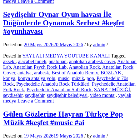
on
medya
Leave a Comment
Sokak
Susmaz
Seydişehir Oynar Oyun havası İle
Psychedelic
Düğünlerde Oynamak Serbest #keşfet
Anadolu
Rock
#oyunhavası
Tarzında
#keşfet
Posted on
20 Mayıs 2026
20 Mayıs 2026
/
by
admin
/
#anatolianrock
#müzik
Posted in
YAYLALI MEDYA YOUTUBE KANALI
Tagged
akseki
,
alacabel tüneli
,
anatolian
,
anatolian arabesk cover
,
Anatolian
Lab
,
Anatolian Psych Rock Lab
,
Anatolian Rock
,
Anatolian Rock
Cover
,
antalya
,
arabesk
,
Best of Anadolu Remix
,
BOZLAK
,
konya
,
konya antalya yolu
,
music
,
müzik
,
pop
,
Psychedelic 70s
Rock
,
Psychedelic Anadolu Rock Türküleri
,
Psychedelic Anatolian
Folk Rock
,
Psychedelic Anatolian Sufi Rock
,
SANAT MÜZİĞİ
,
seydisehir
,
seydişehir
,
seydişehir belediyesi
,
video montaj
,
yaylalı
on
medya
Leave a Comment
Seydişehir
Oynar
Gülen Gözlerine Hayran Türkçe Pop
Oyun
Müzik #keşfet #music #ai
havası
İle
Düğünlerde
Posted on
19 Mayıs 2026
19 Mayıs 2026
/
by
admin
/
Oynamak