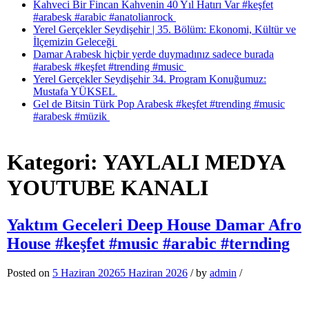
Kahveci Bir Fincan Kahvenin 40 Yıl Hatırı Var #keşfet
#arabesk #arabic #anatolianrock
Yerel Gerçekler Seydişehir | 35. Bölüm: Ekonomi, Kültür ve
İlçemizin Geleceği
Damar Arabesk hiçbir yerde duymadınız sadece burada
#arabesk #keşfet #trending #music
Yerel Gerçekler Seydişehir 34. Program Konuğumuz:
Mustafa YÜKSEL
Gel de Bitsin Türk Pop Arabesk #keşfet #trending #music
#arabesk #müzik
Kategori:
YAYLALI MEDYA
YOUTUBE KANALI
Yaktım Geceleri Deep House Damar Afro
House #keşfet #music #arabic #ternding
Posted on
5 Haziran 2026
5 Haziran 2026
/
by
admin
/