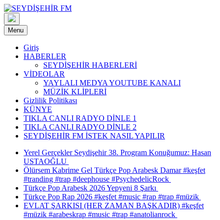
Skip
to
content
Menu
Giriş
HABERLER
SEYDİŞEHİR HABERLERİ
VİDEOLAR
YAYLALI MEDYA YOUTUBE KANALI
MÜZİK KLİPLERİ
Gizlilik Politikası
KÜNYE
TIKLA CANLI RADYO DİNLE 1
TIKLA CANLI RADYO DİNLE 2
SEYDİŞEHİR FM İSTEK NASIL YAPILIR
Yerel Gerçekler Seydişehir 38. Program Konuğumuz: Hasan
USTAOĞLU
Ölürsem Kabrime Gel Türkçe Pop Arabesk Damar #keşfet
#tranding #trap #deephouse #PsychedelicRock
Türkçe Pop Arabesk 2026 Yepyeni 8 Şarkı
Türkçe Pop Rap 2026 #keşfet #music #rap #trap #müzik
EVLAT ŞARKISI (HER ZAMAN BAŞKADIR) #keşfet
#müzik #arabeskrap #music #trap #anatolianrock