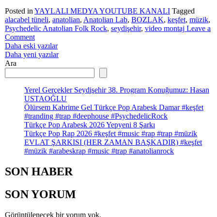
Serbest
Posted in
YAYLALI MEDYA YOUTUBE KANALI
Tagged
#keşfet
alacabel tüneli
,
anatolian
,
Anatolian Lab
,
BOZLAK
,
keşfet
,
müzik
,
#oyunhavası
Psychedelic Anatolian Folk Rock
,
seydişehir
,
video montaj
Leave a
on
Comment
Yazı
Gülen
Daha eski yazılar
Gözlerine
Daha yeni yazılar
gezinmesi
Hayran
Ara
Türkçe
Pop
Müzik
Yerel Gerçekler Seydişehir 38. Program Konuğumuz: Hasan
#keşfet
USTAOĞLU
#music
Ölürsem Kabrime Gel Türkçe Pop Arabesk Damar #keşfet
#ai
#tranding #trap #deephouse #PsychedelicRock
Türkçe Pop Arabesk 2026 Yepyeni 8 Şarkı
Türkçe Pop Rap 2026 #keşfet #music #rap #trap #müzik
EVLAT ŞARKISI (HER ZAMAN BAŞKADIR) #keşfet
#müzik #arabeskrap #music #trap #anatolianrock
SON HABER
SON YORUM
Görüntülenecek bir yorum yok.