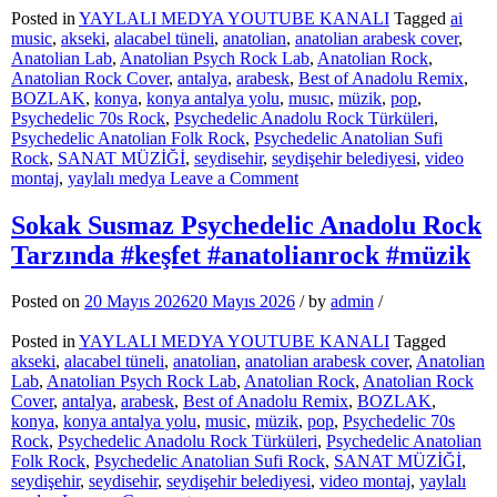
#arabic
Posted in
YAYLALI MEDYA YOUTUBE KANALI
Tagged
ai
#arabesk
music
,
akseki
,
alacabel tüneli
,
anatolian
,
anatolian arabesk cover
,
#anatolianrock
Anatolian Lab
,
Anatolian Psych Rock Lab
,
Anatolian Rock
,
Anatolian Rock Cover
,
antalya
,
arabesk
,
Best of Anadolu Remix
,
BOZLAK
,
konya
,
konya antalya yolu
,
musıc
,
müzik
,
pop
,
Psychedelic 70s Rock
,
Psychedelic Anadolu Rock Türküleri
,
Psychedelic Anatolian Folk Rock
,
Psychedelic Anatolian Sufi
Rock
,
SANAT MÜZİĞİ
,
seydisehir
,
seydişehir belediyesi
,
video
on
montaj
,
yaylalı medya
Leave a Comment
Kervanlar
Geçer
Sokak Susmaz Psychedelic Anadolu Rock
TRAP
Tarzında #keşfet #anatolianrock #müzik
arabesk
müzik
#keşfet
Posted on
20 Mayıs 2026
20 Mayıs 2026
/
by
admin
/
#trap
#arabic
Posted in
YAYLALI MEDYA YOUTUBE KANALI
Tagged
#arabesk
akseki
,
alacabel tüneli
,
anatolian
,
anatolian arabesk cover
,
Anatolian
Lab
,
Anatolian Psych Rock Lab
,
Anatolian Rock
,
Anatolian Rock
Cover
,
antalya
,
arabesk
,
Best of Anadolu Remix
,
BOZLAK
,
konya
,
konya antalya yolu
,
music
,
müzik
,
pop
,
Psychedelic 70s
Rock
,
Psychedelic Anadolu Rock Türküleri
,
Psychedelic Anatolian
Folk Rock
,
Psychedelic Anatolian Sufi Rock
,
SANAT MÜZİĞİ
,
seydişehir
,
seydisehir
,
seydişehir belediyesi
,
video montaj
,
yaylalı