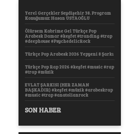
Yerel Gerçekler Seydişehir 38. Program
Konuğumuz: Hasan USTAOĞLU
Ölürsem Kabrime Gel Türkçe Pop
Arabesk Damar #keşfet #tranding #trap
#deephouse #PsychedelicRock
Türkçe Pop Arabesk 2026 Yepyeni 8 Şarkı
Türkçe Pop Rap 2026 #keşfet #music #rap
#trap #müzik
EVLAT ŞARKISI (HER ZAMAN
BAŞKADIR) #keşfet #müzik #arabeskrap
#music #trap #anatolianrock
SON HABER