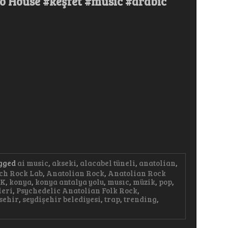
o House #keşfet #music #arabic
gged
ai music
,
akseki
,
alacabel tüneli
,
anatolian
,
ch Rock Lab
,
Anatolian Rock
,
Anatolian Rock
AK
,
konya
,
konya antalya yolu
,
musıc
,
müzik
,
pop
,
leri
,
Psychedelic Anatolian Folk Rock
,
sehir
,
seydişehir belediyesi
,
trap
,
trending
,
m
ri