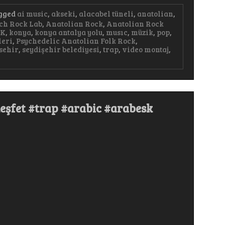
gged
ai music
,
akseki
,
alacabel tüneli
,
anatolian
,
ch Rock Lab
,
Anatolian Rock
,
Anatolian Rock
AK
,
konya
,
konya antalya yolu
,
musıc
,
müzik
,
pop
,
leri
,
Psychedelic Anatolian Folk Rock
,
sehir
,
seydişehir belediyesi
,
trap
,
video montaj
,
eşfet #trap #arabic #arabesk
r