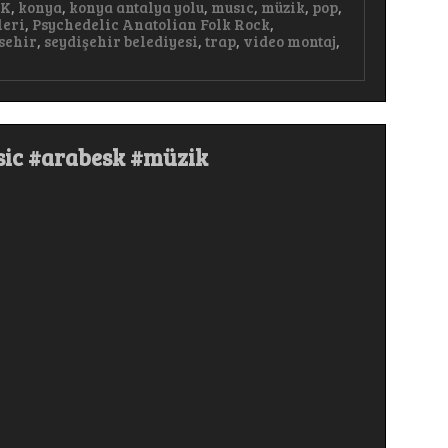
AK
,
konya
,
konya antalya yolu
,
musıc
,
müzik
,
pop
,
leri
,
Psychedelic Anatolian Folk Rock
,
sehir
,
seydişehir belediyesi
,
trap
,
video montaj
,
sic #arabesk #müzik