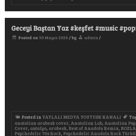
Aşk
Treni
Pop
Şarkı 
Geceyi Baştan Yaz #keşfet #music #po
Posted on
30 Mayıs 2026
/
by
admin
/
Posted in
YAYLALI MEDYA YOUTUBE KANALI
Ta
anatolian arabesk cover
,
Anatolian Lab
,
Anatolian Psy
Cover
,
antalya
,
arabesk
,
Best of Anadolu Remix
,
BOZL
Psychedelic 70s Rock
,
Psychedelic Anadolu Rock Türkü