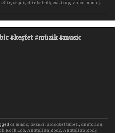
sehir
,
seydişehir belediyesi
,
trap
,
video montaj
,
abic #keşfet #müzik #music
gged
ai music
,
akseki
,
alacabel tüneli
,
anatolian
,
ch Rock Lab
,
Anatolian Rock
,
Anatolian Rock