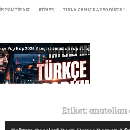
IK POLITIKASI
KÜNYE
TIKLA CANLI RADYO DİNLE 1
 #keşfet #music #rap #trap #müzik
EVLAT ŞA
Etiket:
anatolian