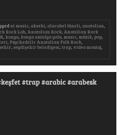
gged
ai music
,
akseki
,
alacabel tüneli
,
anatolian
,
ch Rock Lab
,
Anatolian Rock
,
Anatolian Rock
AK
,
konya
,
konya antalya yolu
,
musıc
,
müzik
,
pop
,
leri
,
Psychedelic Anatolian Folk Rock
,
sehir
,
seydişehir belediyesi
,
trap
,
video montaj
,
keşfet #trap #arabic #arabesk