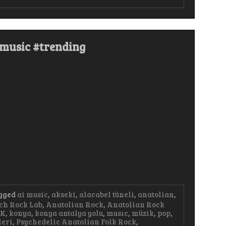
#keşfet #music #trending #trendingshorts #popmusic
pmusic #trending
gged
ai music
,
akseki
,
alacabel tüneli
,
anatolian
,
ch Rock Lab
,
Anatolian Rock
,
Anatolian Rock
AK
,
konya
,
konya antalya yolu
,
musıc
,
müzik
,
pop
,
leri
,
Psychedelic Anatolian Folk Rock
,