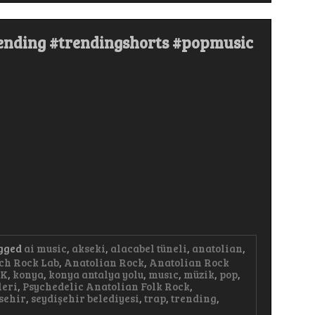
r
rending #trendingshorts #popmusic
t
c
c
ding
gged
ai music
,
akseki
,
alacabel tüneli
,
anatolian
,
ch Rock Lab
,
Anatolian Rock
,
Anatolian Rock
AK
,
konya
,
konya antalya yolu
,
musıc
,
müzik
,
pop
,
leri
,
Psychedelic Anatolian Folk Rock
,
sehir
,
seydişehir belediyesi
,
trap
,
trending
,