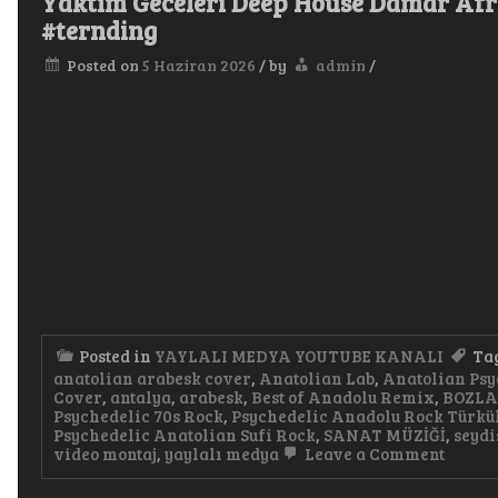
Yaktım Geceleri Deep House Damar Afr
#ternding
Posted on
5 Haziran 2026
/
by
admin
/
Posted in
YAYLALI MEDYA YOUTUBE KANALI
Ta
anatolian arabesk cover
,
Anatolian Lab
,
Anatolian Psy
Cover
,
antalya
,
arabesk
,
Best of Anadolu Remix
,
BOZL
Psychedelic 70s Rock
,
Psychedelic Anadolu Rock Türkü
Psychedelic Anatolian Sufi Rock
,
SANAT MÜZİĞİ
,
seydi
on
video montaj
,
yaylalı medya
Leave a Comment
Yaktı
Gecele